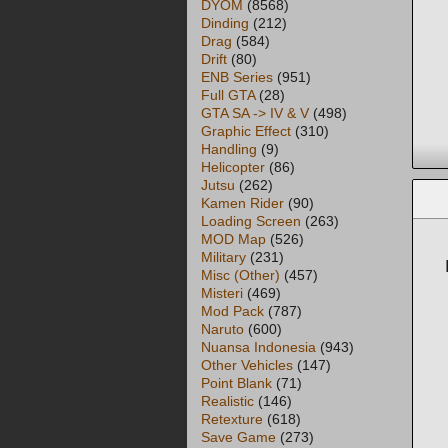
DYOM
(8568)
Dinding
(212)
Drag
(584)
Drift
(80)
ENB Series
(951)
Full GTA
(28)
GTA SA -> IV & V
(498)
Graphic Effect
(310)
Handling
(9)
Helicopter
(86)
Jutsu
(262)
Kamen Rider
(90)
Loading Screen
(263)
MOD Map
(526)
Military
(231)
Misc (Other)
(457)
Misteri
(469)
Mod Pack
(787)
Naruto
(600)
Nuansa Indonesia
(943)
Other Vehicles
(147)
Point Blank
(71)
Realistic
(146)
Retexture
(618)
Save Game
(273)