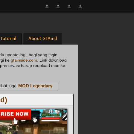
Tutorial
About GTAind
da update lagi, bagi yang ingin
rgi ke
gtainside.com
. Link download
uk preservasi harap reupload mod ke
ihat juga
MOD Legendary
d)