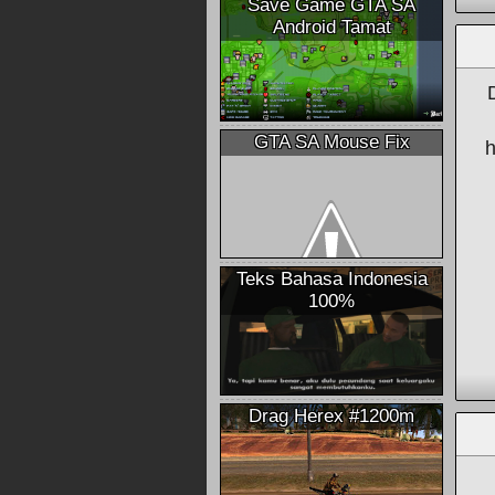
Save Game GTA SA
Android Tamat
GTA SA Mouse Fix
h
Teks Bahasa Indonesia
100%
Drag Herex #1200m