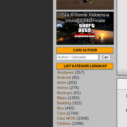
Gta X-treme Indoensia
Vision 2 v11 Finale
CARI AUTHOR
LIST KATEGORI LENGKAP
Airplanes
(257)
Android
(82)
Anim
(203)
Anime
(275)
Backups
(51)
Bikes
(1355)
Building
(322)
Bus
(465)
Cars
(1744)
Cleo MOD
(2348)
Clothes
(1086)