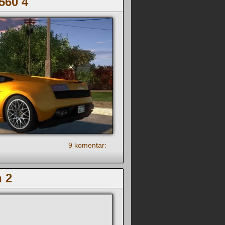
560 4
9 komentar:
 2