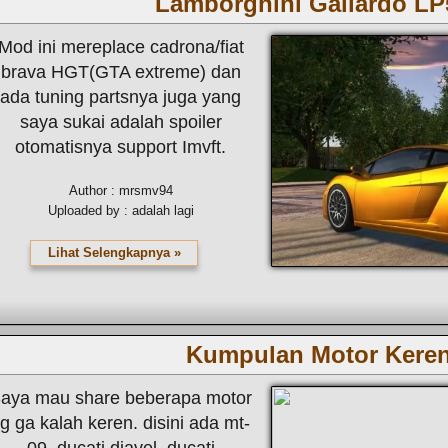
Lamborghini Gallardo LP
Mod ini mereplace cadrona/fiat
brava HGT(GTA extreme) dan
ada tuning partsnya juga yang
saya sukai adalah spoiler
otomatisnya support Imvft.
Author : mrsmv94
Uploaded by : adalah lagi
Lihat Selengkapnya »
Kumpulan Motor Keren
aya mau share beberapa motor
g ga kalah keren. disini ada mt-
09, ducati diavel, ducati