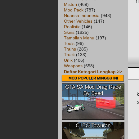
n
Misteri
(469)
Mod Pack
(787)
Nuansa Indonesia
(943)
Other Vehicles
(147)
Realistic
(146)
Skins
(1825)
Tampilan Menu
(197)
Tools
(96)
Trains
(285)
Truck
(133)
Unik
(406)
Weapons
(658)
Daftar Kategori Lengkap >>
MOD POPULER MINGGU INI
GTA SA Mod Drag Race
By Syed
CLEO Tawuran