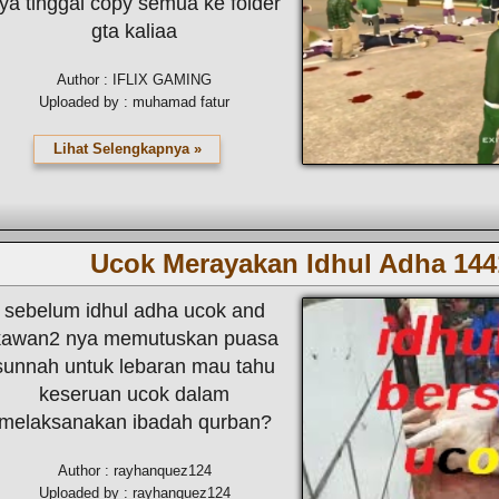
ya tinggal copy semua ke folder
gta kaliaa
Author : IFLIX GAMING
Uploaded by : muhamad fatur
Lihat Selengkapnya »
Ucok Merayakan Idhul Adha 14
sebelum idhul adha ucok and
kawan2 nya memutuskan puasa
sunnah untuk lebaran mau tahu
keseruan ucok dalam
melaksanakan ibadah qurban?
Author : rayhanquez124
Uploaded by : rayhanquez124