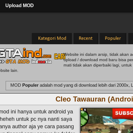
Upload MOD
Kategori Mod
Recent
Populer
Website ini dalam arsip, tidak akan a
upload / download mod baru bisa pe
mati tidak akan diperbaiki lagi, unt
bsite lain.
MOD
Populer
adalah mod yang di download lebih dari 2000x, L
Cleo Tawauran (Androi
mod ini hanya untuk android ya
heheh untuk pc nya nanti saya
tanya author aja ye cara pasang