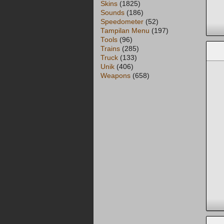
Skins
(1825)
Sounds
(186)
Speedometer
(52)
Tampilan Menu
(197)
Tools
(96)
Trains
(285)
Truck
(133)
Unik
(406)
Weapons
(658)