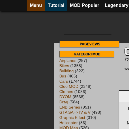
Menu
Tutorial
MOD Populer
Legendary
PAGEVIEWS
KATEGORI MOD
Airplanes
(257)
Bikes
(1355)
we
Building
(322)
Bus
(465)
Cars
(1744)
Cleo MOD
(2348)
Clothes
(1086)
DYOM
(8568)
Drag
(584)
ENB Series
(951)
GTA SA -> IV & V
(498)
Graphic Effect
(310)
Helicopter
(86)
MOD Map
(526)