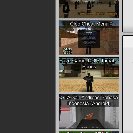
Cleo Cheat Menu
Save Game 100% Tamat +
Bonus
GTA San Andreas Bahasa
Indonesia (Android)