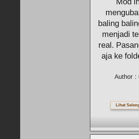
Mod in
mengubah
baling balin
menjadi ter
real. Pasa
aja ke fol
Author :
Lihat Selen