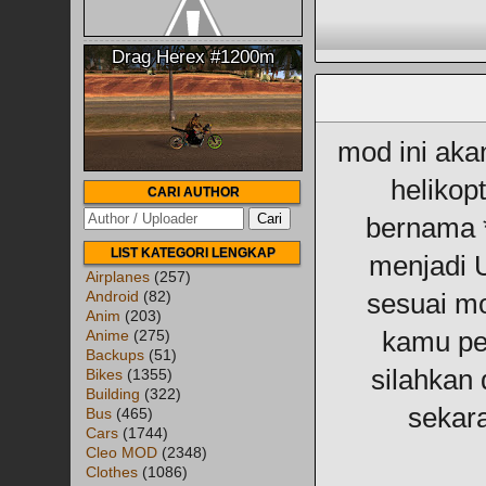
Drag Herex #1200m
mod ini aka
helikop
CARI AUTHOR
bernama 
LIST KATEGORI LENGKAP
menjadi 
Airplanes
(257)
Android
(82)
sesuai mod
Anim
(203)
kamu pe
Anime
(275)
Backups
(51)
silahkan
Bikes
(1355)
Building
(322)
sekara
Bus
(465)
Cars
(1744)
Cleo MOD
(2348)
Clothes
(1086)