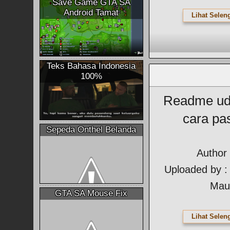
Save Game GTA SA
Android Tamat
Lihat Selen
Teks Bahasa Indonesia
100%
Readme uda
cara pa
Sepeda Onthel Belanda
Author
Uploaded by :
Mau
GTA SA Mouse Fix
Lihat Selen