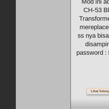
Mod ini a
CH-53 Bl
Transforme
mereplace
ss nya bisa 
disampi
password :
Lihat Selen