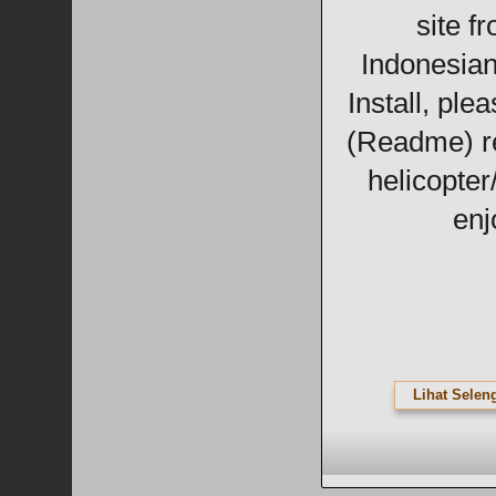
site f
Indonesian
Install, ple
(Readme) re
helicopter
enj
Lihat Selen