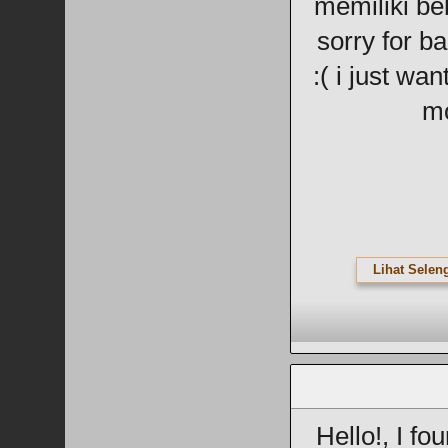
memiliki be
sorry for b
:( i just wan
m
Lihat Selen
Hello!, I fo