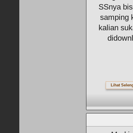
SSnya bisa
samping k
kalian suk
didownl
Lihat Selen