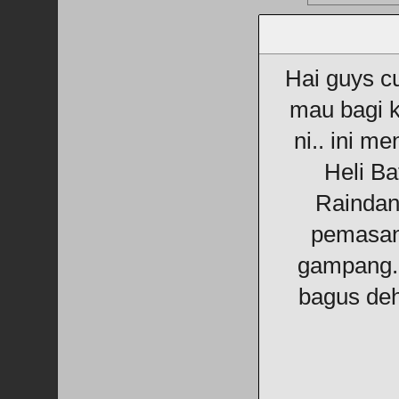
Hai guys c
mau bagi 
ni.. ini m
Heli Ba
Raindan
pemasan
gampang.
bagus deh