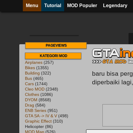
Menu
Tutorial
MOD Populer
Legendary
PAGEVIEWS
KATEGORI MOD
Airplanes
(257)
Bikes
(1355)
baru bisa per
Building
(322)
Bus
(465)
diperbaiki lag
Cars
(1744)
Cleo MOD
(2348)
Clothes
(1086)
DYOM
(8568)
Drag
(584)
ENB Series
(951)
GTA SA -> IV & V
(498)
Graphic Effect
(310)
Helicopter
(86)
MOD Map
(526)