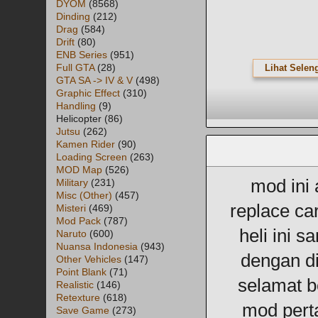
DYOM
(8568)
Dinding
(212)
Drag
(584)
Drift
(80)
ENB Series
(951)
Full GTA
(28)
Lihat Selen
GTA SA -> IV & V
(498)
Graphic Effect
(310)
Handling
(9)
Helicopter
(86)
Jutsu
(262)
Kamen Rider
(90)
Loading Screen
(263)
MOD Map
(526)
mod ini
Military
(231)
Misc (Other)
(457)
replace ca
Misteri
(469)
Mod Pack
(787)
heli ini s
Naruto
(600)
Nuansa Indonesia
(943)
dengan di
Other Vehicles
(147)
Point Blank
(71)
selamat b
Realistic
(146)
Retexture
(618)
mod pert
Save Game
(273)