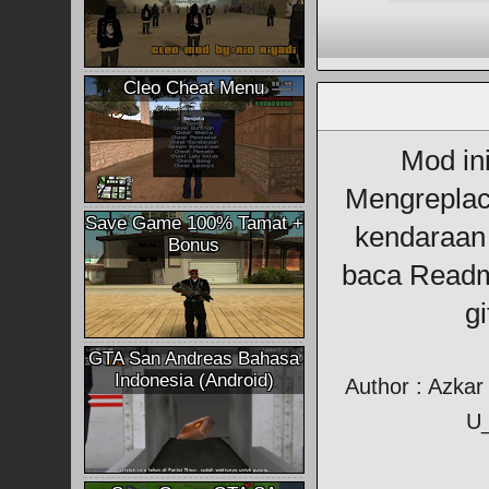
Cleo Cheat Menu
Mod in
Mengreplac
Save Game 100% Tamat +
kendaraan 
Bonus
baca Readm
gi
GTA San Andreas Bahasa
Indonesia (Android)
Author : Azkar
U