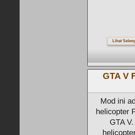
Lihat Selen
GTA V F
Mod ini a
helicopter 
GTA V. 
helicopter