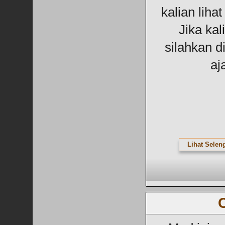
kalian liha
Jika kal
silahkan d
aja
Lihat Selen