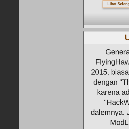
Lihat Selen
Genera
FlyingHaw
2015, biasa
dengan "T
karena ada
"HackWo
dalemnya. 
ModL