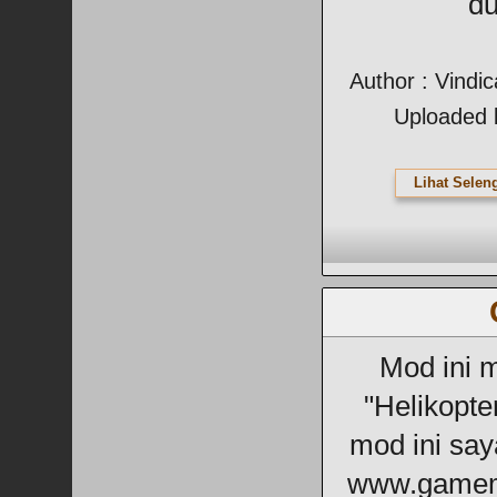
du
Author : Vindi
Uploaded 
Lihat Selen
Mod ini 
"Helikopte
mod ini say
www.gamem