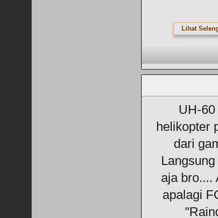
Lihat Selen
UH-60 
helikopter
dari g
Langsung
aja bro....
apalagi F
"Rain