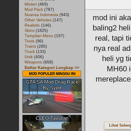
Misteri
(469)
Mod Pack
(787)
Nuansa Indonesia
(943)
mod ini ak
Other Vehicles
(147)
Realistic
(146)
baling2 heli
Skins
(1825)
Tampilan Menu
(197)
real, tapi 
Tools
(96)
Trains
(285)
nya real a
Truck
(133)
heli yg t
Unik
(406)
Weapons
(658)
MH60 i
Daftar Kategori Lengkap >>
MOD POPULER MINGGU INI
mereplace
GTA SA Mod Drag Race
By Syed
CLEO Tawuran
Lihat Selen