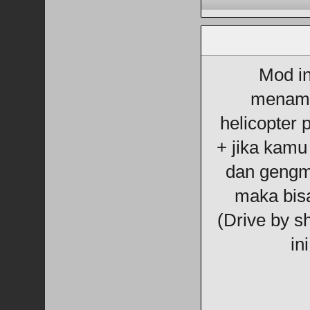
Mod in
menam
helicopter 
+ jika kamu
dan gengmu
maka bis
(Drive by sh
ini