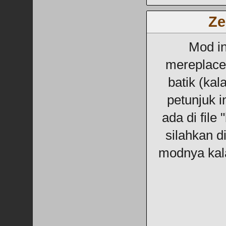
Ze
Mod in
mereplace 
batik (kal
petunjuk i
ada di file 
silahkan d
modnya kal