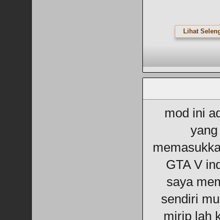
Lihat Selen
mod ini a
yang
memasukkan
GTA V ind
saya mem
sendiri mu
mirip lah 