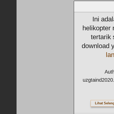
Ini ada
helikopter 
tertarik
download ya
lan
Auth
uzgtaind2020
Lihat Selen