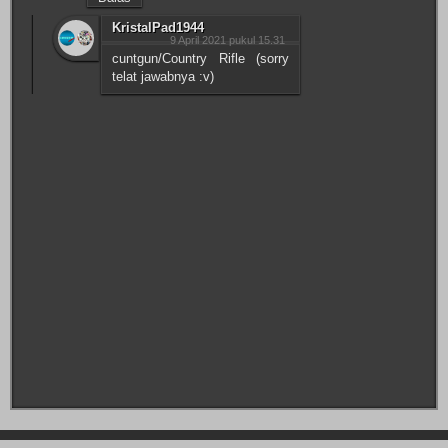
KristalPad1944
9 April 2021 pukul 15.31
cuntgun/Country Rifle (sorry
telat jawabnya :v)