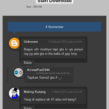
Start Download
Size : 506 KB
4 Komentar
Unknown
5 Februari 2021 pukul 16.54
Bagus sih modnya tapi gta iv ga punya
mg yg ada gta iv:the balla of gay tony
Balas
KristalPad1944
6 Februari 2021 pukul 08.42
Tapikan Sama2 gta 4 -_-
Maling Kutang
2 Maret 2021 pukul 01.20
Yang di replace ak 47 atau m4 bang?
Balas