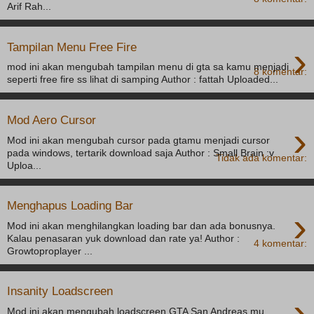
Arif Rah...
›
Tampilan Menu Free Fire
mod ini akan mengubah tampilan menu di gta sa kamu menjadi
8 komentar:
seperti free fire ss lihat di samping Author : fattah Uploaded...
Mod Aero Cursor
›
Mod ini akan mengubah cursor pada gtamu menjadi cursor
pada windows, tertarik download saja Author : Small Brain :v
Tidak ada komentar:
Uploa...
Menghapus Loading Bar
›
Mod ini akan menghilangkan loading bar dan ada bonusnya.
Kalau penasaran yuk download dan rate ya! Author :
4 komentar:
Growtoproplayer ...
Insanity Loadscreen
›
Mod ini akan mengubah loadscreen GTA San Andreas mu