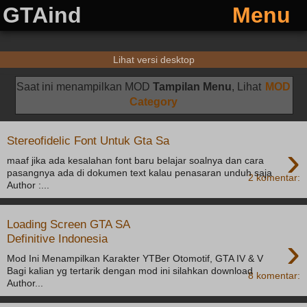
GTAind
Menu
Lihat versi desktop
Saat ini menampilkan MOD
Tampilan Menu
, Lihat
MOD
Category
Stereofidelic Font Untuk Gta Sa
›
maaf jika ada kesalahan font baru belajar soalnya dan cara
pasangnya ada di dokumen text kalau penasaran unduh saja
2 komentar:
Author :...
Loading Screen GTA SA
›
Definitive Indonesia
Mod Ini Menampilkan Karakter YTBer Otomotif, GTA IV & V
Bagi kalian yg tertarik dengan mod ini silahkan download
8 komentar:
Author...