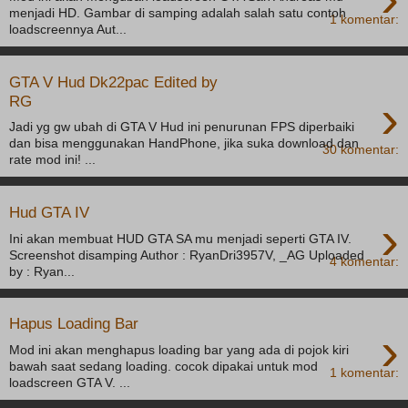
menjadi HD. Gambar di samping adalah salah satu contoh
1 komentar:
loadscreennya Aut...
GTA V Hud Dk22pac Edited by
›
RG
Jadi yg gw ubah di GTA V Hud ini penurunan FPS diperbaiki
dan bisa menggunakan HandPhone, jika suka download dan
30 komentar:
rate mod ini! ...
Hud GTA IV
›
Ini akan membuat HUD GTA SA mu menjadi seperti GTA IV.
Screenshot disamping Author : RyanDri3957V, _AG Uploaded
4 komentar:
by : Ryan...
Hapus Loading Bar
›
Mod ini akan menghapus loading bar yang ada di pojok kiri
bawah saat sedang loading. cocok dipakai untuk mod
1 komentar:
loadscreen GTA V. ...