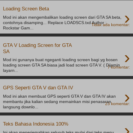
Loading Screen Beta
›
Mod ini akan mengembalikan loading screen dari GTA SA beta,
contohnya disamping... Replace LOADSCS.txd Author :
Tidak ada komentar:
Rockstar Gam...
GTA V Loading Screen for GTA
›
SA
Mod ini gunanya buat ngeganti loading screen bagi yg bosen
loading screen GTA SA biasa jadi load screen GTA V. ( Dijamin
7 komentar:
layarn...
GPS Seperti GTA V dan GTA IV
›
Mod ini akan membuat GPS seperti GTA V dan GTA IV akan
membantu jika kalian sedang memainkan misi penasaran
23 komentar:
langsung downlo...
›
Teks Bahasa Indonesia 100%
Ini akan menerjemahkan seluruh teks mulai dari teks menu,