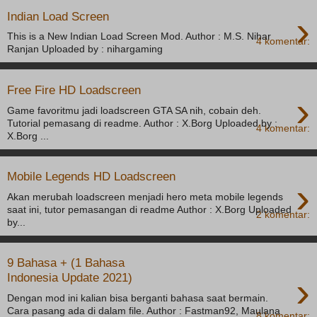
›
Indian Load Screen
This is a New Indian Load Screen Mod. Author : M.S. Nihar
4 komentar:
Ranjan Uploaded by : nihargaming
Free Fire HD Loadscreen
›
Game favoritmu jadi loadscreen GTA SA nih, cobain deh.
Tutorial pemasang di readme. Author : X.Borg Uploaded by :
4 komentar:
X.Borg ...
Mobile Legends HD Loadscreen
›
Akan merubah loadscreen menjadi hero meta mobile legends
saat ini, tutor pemasangan di readme Author : X.Borg Uploaded
2 komentar:
by...
9 Bahasa + (1 Bahasa
›
Indonesia Update 2021)
Dengan mod ini kalian bisa berganti bahasa saat bermain.
Cara pasang ada di dalam file. Author : Fastman92, Maulana
8 komentar: