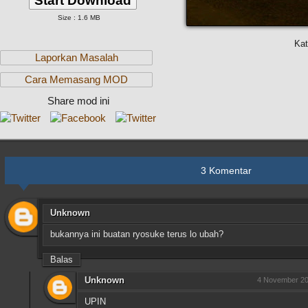
Start Download
Size : 1.6 MB
Kat
Laporkan Masalah
Cara Memasang MOD
Share mod ini
3 Komentar
Unknown
bukannya ini buatan ryosuke terus lo ubah?
Balas
Unknown
4 November 20
UPIN