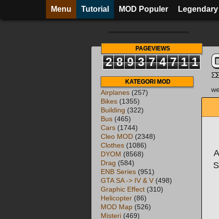
Menu
Tutorial
MOD Populer
Legendary
PAGEVIEWS
2
8
9
3
7
4
7
1
2
KATEGORI MOD
we
Airplanes
(257)
Bikes
(1355)
Building
(322)
Bus
(465)
Cars
(1744)
Cleo MOD
(2348)
Clothes
(1086)
A
DYOM
(8568)
Drag
(584)
S
ENB Series
(951)
GTA SA -> IV & V
(498)
Graphic Effect
(310)
Helicopter
(86)
MOD Map
(526)
Misteri
(469)