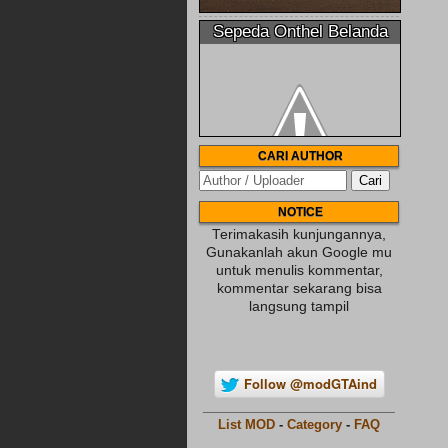
Sepeda Onthel Belanda
CARI AUTHOR
NOTICE
Terimakasih kunjungannya,
Gunakanlah akun Google mu
untuk menulis kommentar,
kommentar sekarang bisa
langsung tampil
Follow @modGTAind
________________________
List MOD
-
Category
-
FAQ