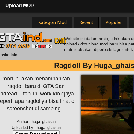
Upload MOD
Kategori Mod
Recent
Populer
Website ini dalam arsip, tidak akan a
upload / download mod baru bisa pe
mati tidak akan diperbaiki lagi, unt
bsite lain.
Ragdoll By Huga_ghai
mod ini akan menambahkan
ragdoll baru di GTA San
ndread... tapi ini work klo cjnya.
eperti apa ragdollya bisa lihat di
screenshot di samping...
Author : huga_ghaisan
Uploaded by : huga_ghaisan