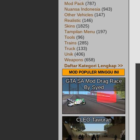
Mod Pack
(787)
Nuansa Indonesia
(943)
Other Vehicles
(147)
Realistic
(146)
Skins
(1825)
Tampilan Menu
(197)
Tools
(96)
Trains
(285)
Truck
(133)
Unik
(406)
Weapons
(658)
Daftar Kategori Lengkap >>
MOD POPULER MINGGU INI
GTA SA Mod Drag Race
By Syed
CLEO Tawuran