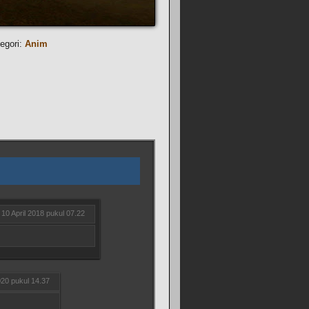
egori:
Anim
10 April 2018 pukul 07.22
20 pukul 14.37