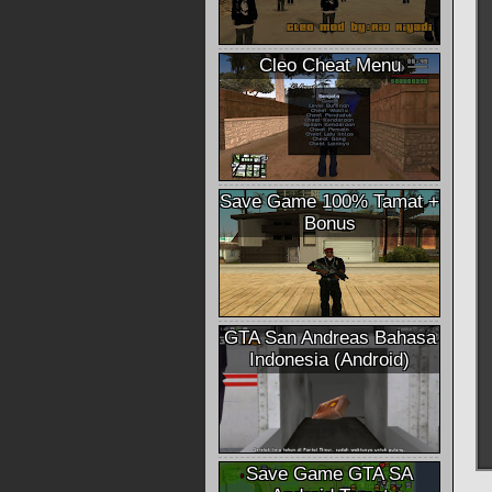
Cleo Cheat Menu
Save Game 100% Tamat +
Bonus
GTA San Andreas Bahasa
Indonesia (Android)
Save Game GTA SA