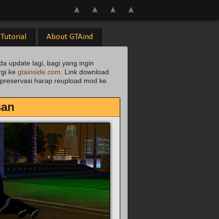
Tutorial
About GTAind
da update lagi, bagi yang ingin
rgi ke
gtainside.com
. Link download
uk preservasi harap reupload mod ke
san