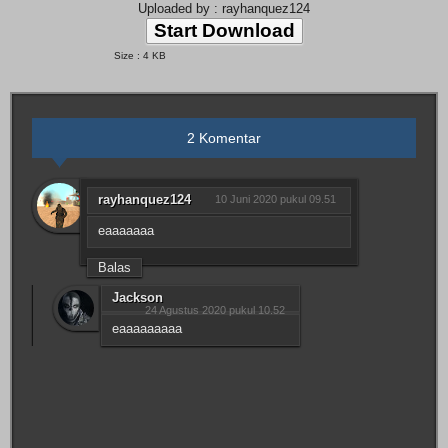
Uploaded by : rayhanquez124
Start Download
Size : 4 KB
2 Komentar
rayhanquez124
10 Juni 2020 pukul 09.51
eaaaaaaa
Balas
Jackson
24 Agustus 2020 pukul 10.52
eaaaaaaaaa