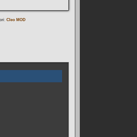
ori:
Cleo MOD