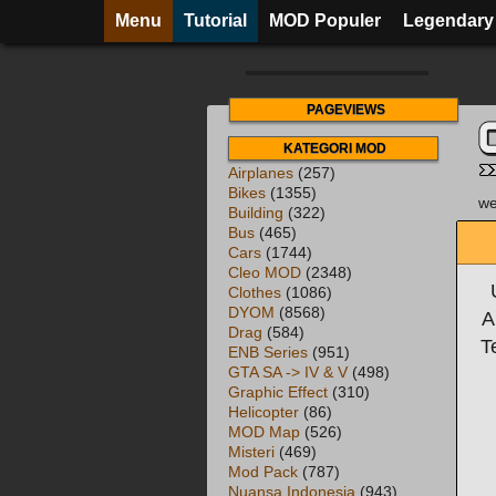
Menu
Tutorial
MOD Populer
Legendary
PAGEVIEWS
KATEGORI MOD
Airplanes
(257)
Bikes
(1355)
we
Building
(322)
Bus
(465)
Cars
(1744)
Cleo MOD
(2348)
Clothes
(1086)
DYOM
(8568)
A
Drag
(584)
T
ENB Series
(951)
GTA SA -> IV & V
(498)
Graphic Effect
(310)
Helicopter
(86)
MOD Map
(526)
Misteri
(469)
Mod Pack
(787)
Nuansa Indonesia
(943)