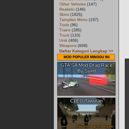
Other Vehicles
(147)
Realistic
(146)
Skins
(1825)
Tampilan Menu
(197)
Tools
(96)
Trains
(285)
Truck
(133)
Unik
(406)
Weapons
(658)
Daftar Kategori Lengkap >>
MOD POPULER MINGGU INI
GTA SA Mod Drag Race
By Syed
CLEO Tawuran