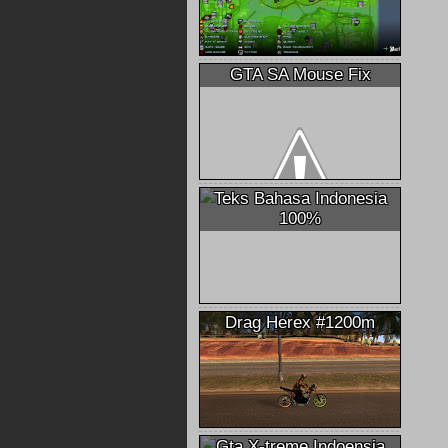
GTA SA Mouse Fix
Teks Bahasa Indonesia
100%
Drag Herex #1200m
Gta X-treme Indoensia