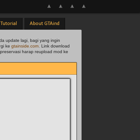
Tutorial
About GTAind
da update lagi, bagi yang ingin
rgi ke
gtainside.com
. Link download
uk preservasi harap reupload mod ke