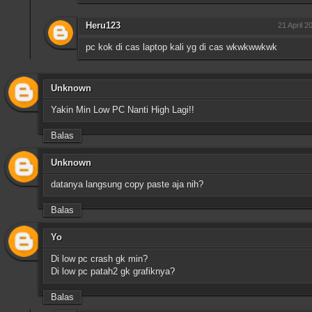
Heru123
21 April 2
pc kok di cas laptop kali yg di cas wkwkwwkwk
Unknown
Yakin Min Low PC Nanti High Lagi!!
Balas
Unknown
datanya langsung copy paste aja nih?
Balas
Yo
Di low pc crash gk min?
Di low pc patah2 gk grafiknya?
Balas