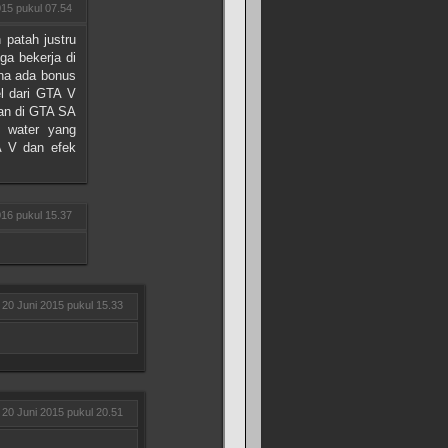
015 pukul 07.54
 patah justru
ga bekerja di
ena ada bonus
el dari GTA V
an di GTA SA
c water yang
A V dan efek
016 pukul 15.37
20 Juni 2015 pukul 15.33
20 Juni 2015 pukul 20.51