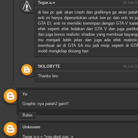
Tegar.a.n
20 Juni 2
di low pc gak akan crash dan grafiknya ga akan patah
enb ini hanya diperuntukan untuk low pc dan enb ini ju
GTA EI, enb ini memiliki kemiripan dengan GTA V kar
efek seperti efek ledakan dari GTA V dan juga partik
dan juga bonus realistic shadow yang membuat bayang
mu menjadi lebih jelas dan juga ada efek realisti
membuat air di GTA SA mu jadi mirip seperti di GT
mobil mengkilap disiang hari
5KILOBYTE
30 Juni 2
Thanks bro.
Yo
Graphic nya patah2 gan!!!
Balas
Unknown
Tegar a.n = *you dont say :v