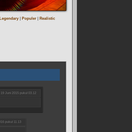
Legendary
|
Populer
|
Realistic
19 Juni 2015 pukul 03.12
016 pukul 11.13