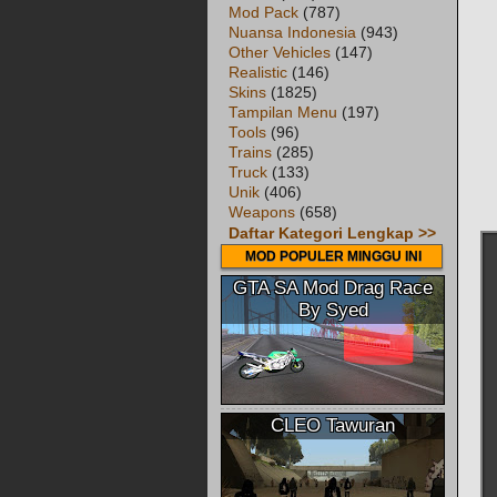
Mod Pack
(787)
Nuansa Indonesia
(943)
Other Vehicles
(147)
Realistic
(146)
Skins
(1825)
Tampilan Menu
(197)
Tools
(96)
Trains
(285)
Truck
(133)
Unik
(406)
Weapons
(658)
Daftar Kategori Lengkap >>
MOD POPULER MINGGU INI
GTA SA Mod Drag Race
By Syed
CLEO Tawuran