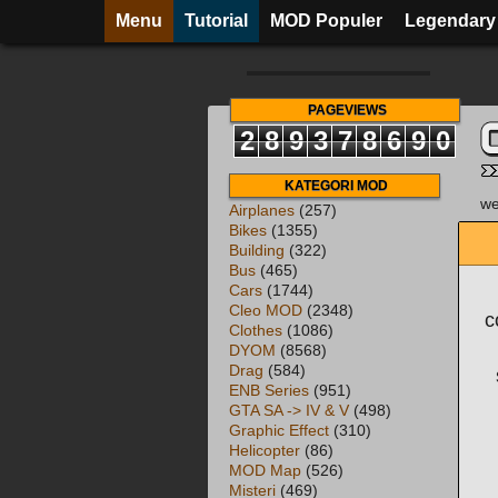
Menu
Tutorial
MOD Populer
Legendary
PAGEVIEWS
2
8
9
3
7
8
6
9
0
KATEGORI MOD
we
Airplanes
(257)
Bikes
(1355)
Building
(322)
Bus
(465)
Cars
(1744)
Cleo MOD
(2348)
c
Clothes
(1086)
DYOM
(8568)
Drag
(584)
ENB Series
(951)
GTA SA -> IV & V
(498)
Graphic Effect
(310)
Helicopter
(86)
MOD Map
(526)
Misteri
(469)