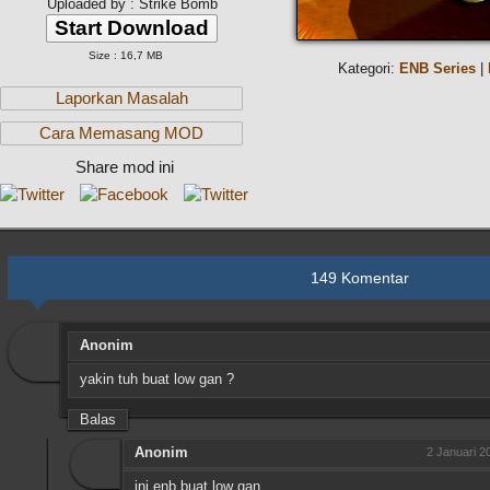
Uploaded by : Strike Bomb
Start Download
Size : 16,7 MB
Kategori:
ENB Series
|
Laporkan Masalah
Cara Memasang MOD
Share mod ini
149 Komentar
Anonim
yakin tuh buat low gan ?
Balas
Anonim
2 Januari 2
ini enb buat low gan