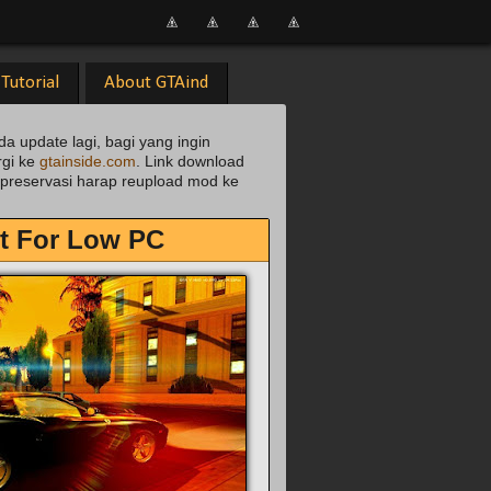
Tutorial
About GTAind
da update lagi, bagi yang ingin
rgi ke
gtainside.com
. Link download
uk preservasi harap reupload mod ke
ct For Low PC