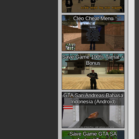
Cleo Cheat Menu
Save Game 100% Tamat +
Bonus
GTA San Andreas Bahasa
Indonesia (Android)
Save Game GTA SA