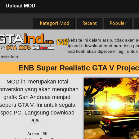
Upload MOD
Kategori Mod
Recent
Populer
Website ini dalam arsip, tidak akan a
upload / download mod baru bisa pe
mati tidak akan diperbaiki lagi, unt
bsite lain.
ENB Super Realistic GTA V Proje
MOD ini merupakan total
onversion yang akan mengubah
grafik San Andreas menjadi
seperti GTA V. Ini untuk segala
spec PC. Langsung download
aja...
Author : 5K