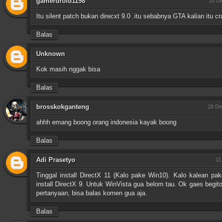
gamerdroid1198
18 De
Itu silent patch bukan direcxt 9.0 .itu sebabnya GTA kalian itu c
Balas
Unknown
Kok masih nggak bisa
Balas
brosskokganteng
28 De
ahhh emang boong orang indonesia kayak boong
Balas
Adi Prasetyo
11
Tinggal install DirectX 11 (Kalo pake Win10). Kalo kalean pa
install DirectX 9. Untuk WinVista gua belom tau. Ok gaes begito
pertanyaan, bisa balas komen gua aja.
Balas