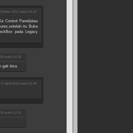
Oktober 2017 pukul 19.29
Ke Control Panel(atau
ures,setelah itu Buka
CheckBox pada Legacy
20 pukul 10.30
h gak bisa
17 April 2018 pukul 10.48
018 pukul 12.41