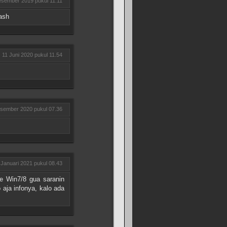
sember 2019 pukul 11.11
rash
11 Juni 2020 pukul 11.54
sember 2020 pukul 07.36
 Januari 2021 pukul 08.43
ke Win7/8 gua saranin
 aja infonya, kalo ada