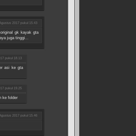
Agustus 2017 pukul 15.43
original gk kayak gta
a juga tinggi...
17 pukul 18.13
er asi ke gta
17 pukul 19.25
 ke folder
Agustus 2017 pukul 15.46