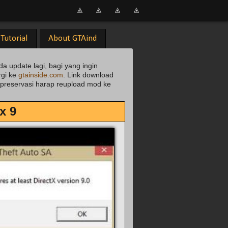
Tutorial
About GTAind
da update lagi, bagi yang ingin
rgi ke
gtainside.com
. Link download
uk preservasi harap reupload mod ke
x 9