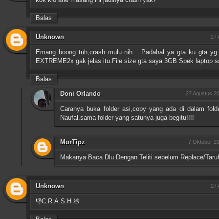
Balas
Unknown
27 
Emang boong tuh,crash mulu nih... Padahal ya gta ku gta yg 
EXTREME2x gak jelas itu.File size gta saya 3GB Spek laptop say
Balas
Doni Orlando
27 Agustus 20
Caranya buka folder asi,copy yang ada di dalam fold
Naufal.sama folder yang satunya juga begitu!!!!
MorTipz
7 Oktober 20
Makanya Baca Dlu Dengan Teliti sebelum Replace/Taruh
Unknown
27 
👎C.R.A.S.H.💩