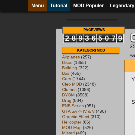
Menu
Tutorial
MOD Populer
Legendary
PAGEVIEWS
2
8
9
3
6
5
0
7
9
KATEGORI MOD
we
Airplanes
(257)
Bikes
(1355)
Building
(322)
Bus
(465)
Y
Cars
(1744)
Cleo MOD
(2348)
Clothes
(1086)
DYOM
(8568)
Drag
(584)
S
ENB Series
(951)
GTA SA -> IV & V
(498)
Graphic Effect
(310)
Helicopter
(86)
MOD Map
(526)
Misteri
(469)