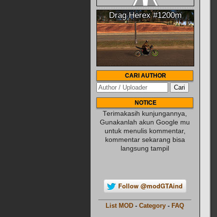
Drag Herex #1200m
CARI AUTHOR
NOTICE
Terimakasih kunjungannya,
Gunakanlah akun Google mu
untuk menulis kommentar,
kommentar sekarang bisa
langsung tampil
Follow @modGTAind
________________________
List MOD
-
Category
-
FAQ