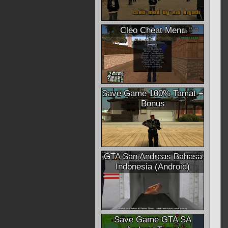
Cleo Cheat Menu
Save Game 100% Tamat +
Bonus
GTA San Andreas Bahasa
Indonesia (Android)
Save Game GTA SA