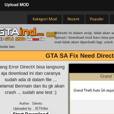
Upload MOD
Kategori Mod
Recent
Populer
Website ini dalam arsip, tidak akan a
upload / download mod baru bisa pe
mati tidak akan diperbaiki lagi, unt
bsite lain.
GTA SA Fix Need Direct
ang Error DirectX bisa langsung
aja download ini dan caranya
sudah ada di dalam file ...
elamat Bermain dan itu gk akan
crash ... sudah ane test :)
Author : Silents
Uploaded by : JETKiller