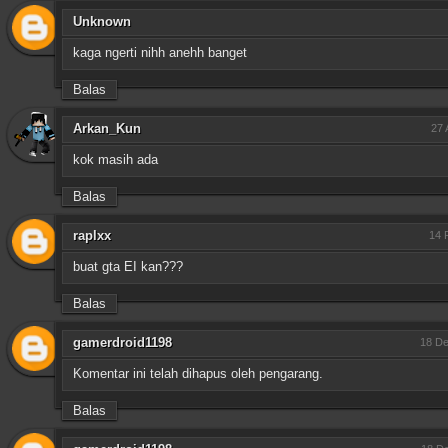
Unknown
kaga ngerti nihh anehh banget
Balas
Arkan_Kun
27 
kok masih ada
Balas
raplxx
14 
buat gta EI kan???
Balas
gamerdroid1198
18 De
Komentar ini telah dihapus oleh pengarang.
Balas