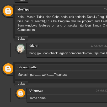
Balas
MorTipz
7 
Kalau Masih Tidak bisa,Coba anda cek terlebih Dahulu/Pergi 
bisa cari di search),Trus ke Program dan ke program and Feat
Turn windows features on and off,setelah itu Beri Tanda 
Components
Balas
falzkri
17 Oktober 20
bang gw udah check legacy components-nya, tapi masi
ndrvisichella
Makasih gan...... work......Thanksss
Balas
Unknown
29 Mei 2
sama sama