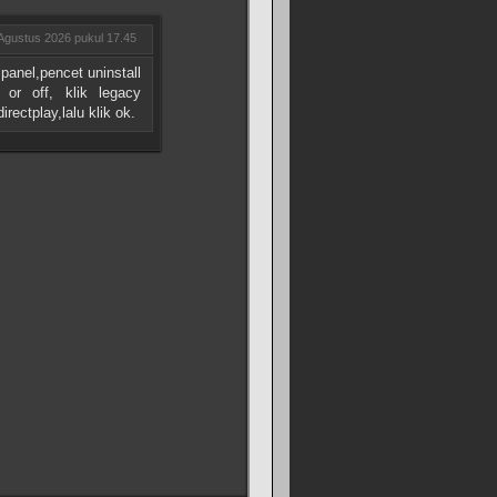
Agustus 2026 pukul 17.45
 panel,pencet uninstall
or off, klik legacy
rectplay,lalu klik ok.