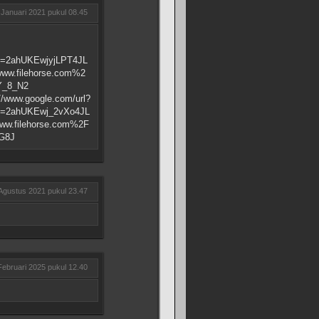
 Januari 2021 pukul 08.45
d=2ahUKEwjyjLPT4JL
w.filehorse.com%2
Y_8_N2
.com/url?
d=2ahUKEwj_2vXo4JL
.filehorse.com%2F
G8J
Agustus 2021 pukul 23.47
Februari 2025 pukul 12.40