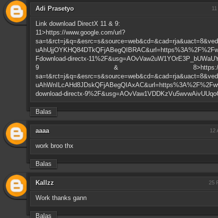
Adi Prasetyo
11
Link download DirectX 11 & 9:
11>https://www.google.com/url?
sa=t&rct=j&q=&esrc=s&source=web&cd=&cad=rja&uact=8&ve
uAhUjjOYKHQ84DTkQFjABegQIBRAC&url=https%3A%2F%2Fww
Fdownload-directx-11%2F&usg=AOvVaw2uW1YOrE3P_bUWaU
9 & 8>https://www.google
sa=t&rct=j&q=&esrc=s&source=web&cd=&cad=rja&uact=8&ve
uAhWnILcAHd8JDskQFjABegQIAxAC&url=https%3A%2F%2Fwww
download-directx-9%2F&usg=AOvVaw1VDDKzVu5wvwAivUUqo
Balas
aaaa
12 
work broo thx
Balas
Kallzz
25 
Work thanks gann
Balas