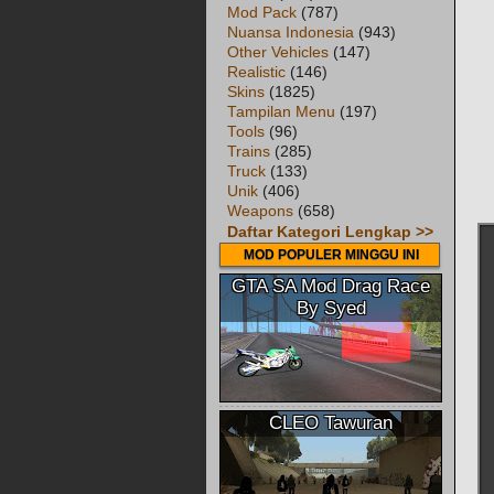
Mod Pack
(787)
Nuansa Indonesia
(943)
Other Vehicles
(147)
Realistic
(146)
Skins
(1825)
Tampilan Menu
(197)
Tools
(96)
Trains
(285)
Truck
(133)
Unik
(406)
Weapons
(658)
Daftar Kategori Lengkap >>
MOD POPULER MINGGU INI
GTA SA Mod Drag Race
By Syed
CLEO Tawuran