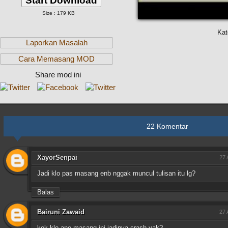
Start Download
Size : 179 KB
Kat
Laporkan Masalah
Cara Memasang MOD
Share mod ini
22 Komentar
XayorSenpai
27 
Jadi klo pas masang enb nggak muncul tulisan itu lg?
Balas
Bairuni Zawaid
27 
kok klo ane masang ini jadinya crash yak?