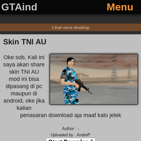
GTAind
Menu
Lihat versi desktop
Skin TNI AU
Oke sob, Kali ini
saya akan share
skin TNI AU
mod ini bisa
dipasang di pc
maupun di
android, oke jika
kalian
penasaran download aja maaf kalo jelek
Author : -
Uploaded by : AndreP