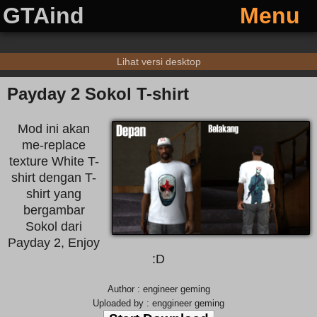
GTAind
Menu
Lihat versi desktop
Payday 2 Sokol T-shirt
Mod ini akan
me-replace
texture White T-
shirt dengan T-
shirt yang
bergambar
Sokol dari
Payday 2, Enjoy
:D
Author : engineer geming
Uploaded by : enggineer geming