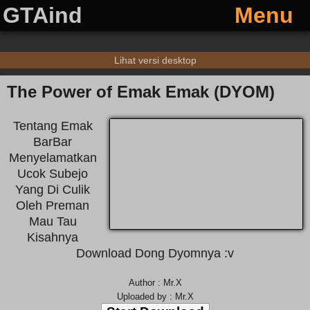
GTAind
Menu
Lihat versi desktop
The Power of Emak Emak (DYOM)
Tentang Emak
BarBar
Menyelamatkan
Ucok Subejo
Yang Di Culik
Oleh Preman
Mau Tau
Kisahnya
Download Dong Dyomnya :v
Author : Mr.X
Uploaded by : Mr.X