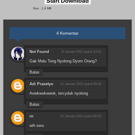
Start Download
Size : 1.9 MB
4 Komentar
Not Found
8 Januari 2021 pukul 13.52
Gak Malu Tong Nyolong Dyom Orang?
Balas
Adi Prasetyo
12 Januari 2021 pukul 09.50
Aowkwokwwok, tercyduk nyolong
Balas
rn
13 Januari 2021 pukul 08.03
wih seru