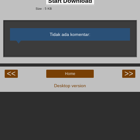
Start Download
Size : 5 KB
Tidak ada komentar:
<<
>>
Home
Desktop version