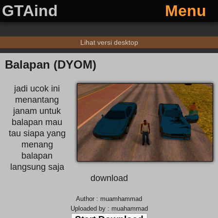
GTAind
Menu
Lihat versi desktop
Balapan (DYOM)
jadi ucok ini
menantang
janam untuk
balapan mau
tau siapa yang
menang
balapan
langsung saja
download
Author : muamhammad
Uploaded by : muahammad