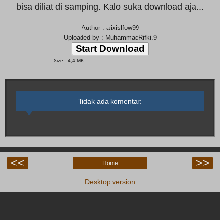
bisa diliat di samping. Kalo suka download aja...
Author : alixislfow99
Uploaded by : MuhammadRifki.9
Start Download
Size : 4,4 MB
Tidak ada komentar:
<<
>>
Home
Desktop version