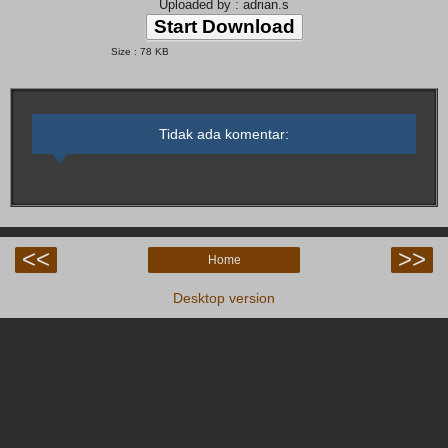
Uploaded by : adrian.s
Start Download
Size : 78 KB
Tidak ada komentar:
<<
>>
Home
Desktop version