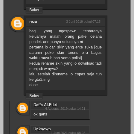
Balas
reza
3 Juni 2019 pukul 07.15
bagi yang ngespawn tentaranya
keluarnya malah orang pake celana
pendek ane punya solusinya ni
pertama lo cari skin yang ente suka [gue
saranin peke skin teroris bira bagus
waktu musuh han sama polisi]
kedua rename skin yang lo download tadi
menjadi wmyva2
lalu setelah direname lo copas saja tuh
ke gta3.img
done
Balas
Daffa Al-Fikri
4 Agustus 2019 pukul 14.21
ok gans
Unknown
1 Juni 2021 pukul 08.28