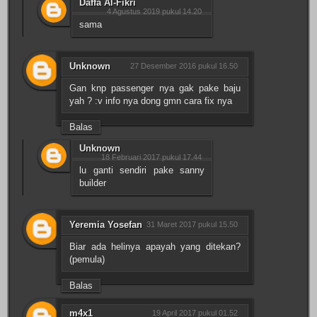
Daffa Al-Fikri
4 Agustus 2019 pukul 14.20
sama
Unknown
27 Desember 2016 pukul 16.50
Gan knp passenger nya gak pake baju
yah ? :v info nya dong gmn cara fix nya
Balas
Unknown
18 Februari 2017 pukul 17.44
lu ganti sendiri pake sanny
builder
Yeremia Yosefan
31 Maret 2017 pukul 15.50
Biar ada helinya apayah yang ditekan?
(pemula)
Balas
m4x1
19 April 2017 pukul 01.52