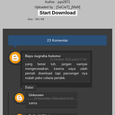
Author : jojo2971
Uploaded by : [SeCreT]_[MaN]
Start Download
Size : 391 KB
23 Komentar
Bayu nugraha hutomo
21 Oktober 2016 pukul 17.08
yang bener tuh, jangan sampai
mengecewakan. karena saya udah
pernah download tapi passenger nya
malah pake celana pendek.
Balas
Unknown
26 November 2016 pukul 13.52
sama