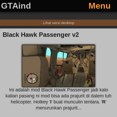
GTAind
Menu
Lihat versi desktop
Black Hawk Passenger v2
Ini adalah mod Black Hawk Passenger jadi kalo
kalian pasang ni mod bisa ada prajurit di dalem tuh
helicopter. Hotkey '
I
' buat munculin tentara. '
R
'
menurunkan prajurit...