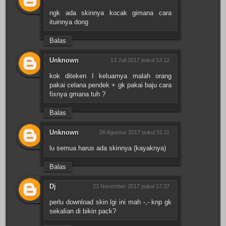
ngk ada skinnya kocak gimana cara
ituinnya dong
Balas
Unknown
13 Juli 2017 pukul 13.12
kok diteken I keluarnya malah orang
pakai celana pendek + gk pakai baju cara
fixnya gmana tuh ?
Balas
Unknown
26 Agustus 2017 pukul 15.11
lu semua harus ada skinnya (kayaknya)
Balas
Dj
23 November 2017 pukul 17.37
perlu download skin lgi ini mah -,- knp gk
sekalian di bikin pack?