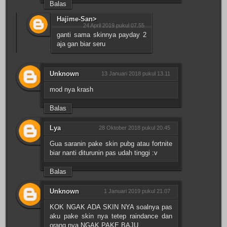
Balas
Hajime-San>
24 April 2019 pukul 07.55
ganti sama skinnya payday 2
aja gan biar seru
Unknown
13 Januari 2018 pukul 13.11
mod nya krash
Balas
Lya
28 Oktober 2018 pukul 20.45
Gua saranin pake skin pubg atau fortnite
biar nanti diturunin pas udah tinggi :v
Balas
Unknown
1 Januari 2019 pukul 21.07
KOK NGAK ADA SKIN NYA soalnya pas
aku pake skin nya tetep raindance dan
orang nya NGAK PAKE BAJU