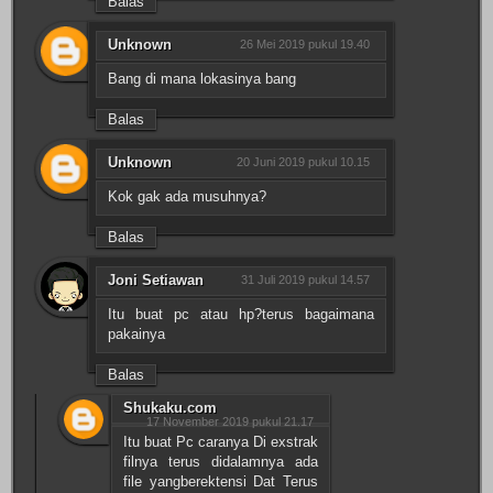
Balas
Unknown
26 Mei 2019 pukul 19.40
Bang di mana lokasinya bang
Balas
Unknown
20 Juni 2019 pukul 10.15
Kok gak ada musuhnya?
Balas
Joni Setiawan
31 Juli 2019 pukul 14.57
Itu buat pc atau hp?terus bagaimana
pakainya
Balas
Shukaku.com
17 November 2019 pukul 21.17
Itu buat Pc caranya Di exstrak
filnya terus didalamnya ada
file yangberektensi Dat Terus