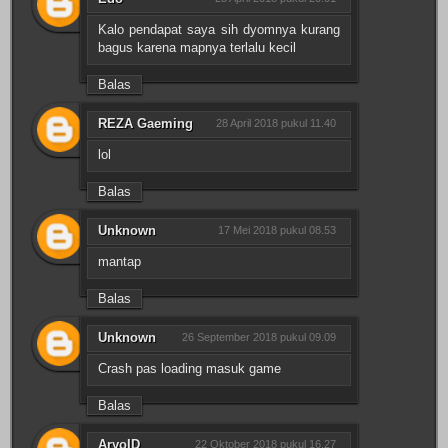
Kalo pendapat saya sih dyomnya kurang
bagus karena mapnya terlalu kecil
Balas
REZA Gaeming
28 April 2018 pukul 11.40
lol
Balas
Unknown
17 Mei 2018 pukul 08.53
mantap
Balas
Unknown
26 September 2018 pukul 09.09
Crash pas loading masuk game
Balas
AryoID
22 Oktober 2018 pukul 16.27