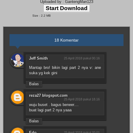
Uploaded by : GantengMan123
Start Download
Size : 2.2 MB
18 Komentar
Jeff Smith
25 April 2018 pukul 00.16
Mantap bro! bikin lagi part 2 nya v: ane
suka yg kek gini
Balas
reza27 blogspot.com
25 April 2018 pukul 18.16
wuju buset . bagus beneer....
buat lagi part 2 nya yaaa
Balas
Edo
25 April 2018 pukul 20.01