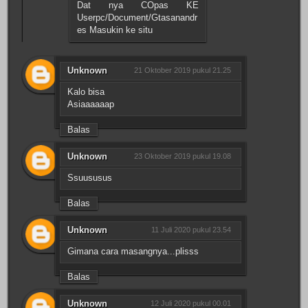
Dat nya COpas KE
Userpc/Document/Gtasanandr
es Masukin ke situ
Unknown
21 Oktober 2019 pukul 21.25
Kalo bisa
Asiaaaaaap
Balas
Unknown
23 Oktober 2019 pukul 19.08
Ssuususus
Balas
Unknown
11 Juli 2020 pukul 23.54
Gimana cara masangnya...plisss
Balas
Unknown
12 Juli 2020 pukul 00.01