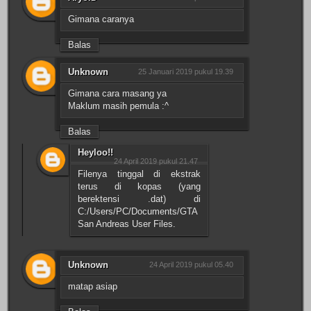
Gimana caranya
Balas
Unknown
25 Januari 2019 pukul 19.39
Gimana cara masang ya
Maklum masih pemula :^
Balas
Heyloo!!
24 April 2019 pukul 21.47
Filenya tinggal di ekstrak
terus di kopas (yang
berektensi .dat) di
C:/Users/PC/Documents/GTA
San Andreas User Files.
Unknown
24 April 2019 pukul 05.40
matap asiap