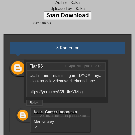
Author : Kaka
Uploaded by : Kaka
Start Download
Size : 86 KB
3 Komentar
FianRS
10 April 2019 pukul 12.43
Udah ane mainin gan DYOM nya,
silahkan cek videonya di channel ane
https://youtu.be/V2FUk5VI8bg
Balas
Kaka_Gamer Indonesia
20 November 2019 pukul 18.56
Mantul bray
:>