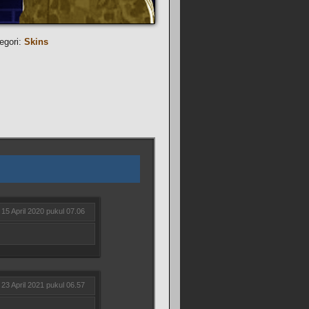
egori:
Skins
15 April 2020 pukul 07.06
23 April 2021 pukul 06.57