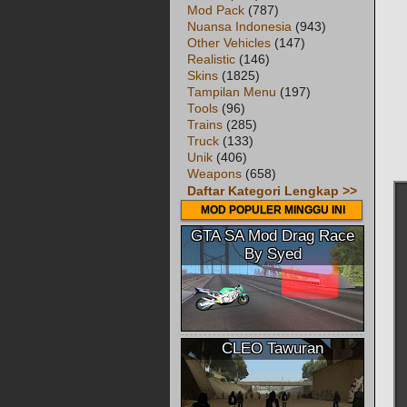
Mod Pack
(787)
Nuansa Indonesia
(943)
Other Vehicles
(147)
Realistic
(146)
Skins
(1825)
Tampilan Menu
(197)
Tools
(96)
Trains
(285)
Truck
(133)
Unik
(406)
Weapons
(658)
Daftar Kategori Lengkap >>
MOD POPULER MINGGU INI
GTA SA Mod Drag Race
By Syed
CLEO Tawuran