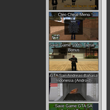
Cleo Cheat Menu
Save Game 100% Tamat +
Bonus
GTA San Andreas Bahasa
Indonesia (Android)
Save Game GTA SA