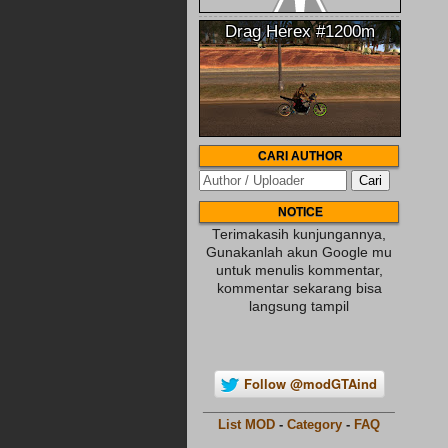
Drag Herex #1200m
CARI AUTHOR
NOTICE
Terimakasih kunjungannya,
Gunakanlah akun Google mu
untuk menulis kommentar,
kommentar sekarang bisa
langsung tampil
Follow @modGTAind
________________________
List MOD
-
Category
-
FAQ