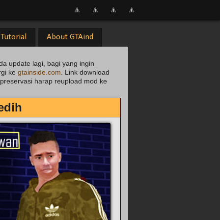
Tutorial
About GTAind
da update lagi, bagi yang ingin
rgi ke
gtainside.com
. Link download
uk preservasi harap reupload mod ke
edih