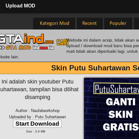
Upload MOD
Kategori Mod
Recent
Populer
Website ini dalam arsip, tidak akan a
upload / download mod baru bisa pe
mati tidak akan diperbaiki lagi, unt
bsite lain.
Skin Putu Suhartawan S
Ini adalah skin youtuber Putu
uhartawan, tampilan bisa dilihat
disamping
Author : Naufalworkshop
Uploaded by : Putu Suhartawan
Start Download
Size : 3.9 MB