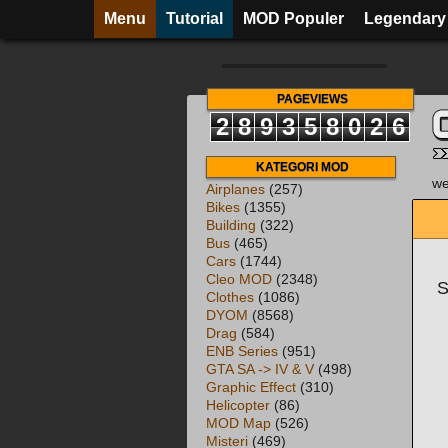
Menu
Tutorial
MOD Populer
Legendary
PAGEVIEWS
2
8
9
3
5
8
0
2
6
KATEGORI MOD
we
Airplanes
(257)
Bikes
(1355)
Building
(322)
Bus
(465)
Cars
(1744)
Cleo MOD
(2348)
S
Clothes
(1086)
DYOM
(8568)
Drag
(584)
ENB Series
(951)
GTA SA -> IV & V
(498)
Graphic Effect
(310)
Helicopter
(86)
MOD Map
(526)
Misteri
(469)