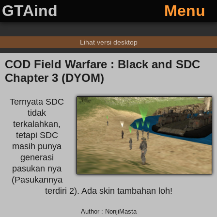
GTAind
Menu
Lihat versi desktop
COD Field Warfare : Black and SDC
Chapter 3 (DYOM)
Ternyata SDC
tidak
terkalahkan,
tetapi SDC
masih punya
generasi
pasukan nya
(Pasukannya
terdiri 2). Ada skin tambahan loh!
Author : NonjiMasta