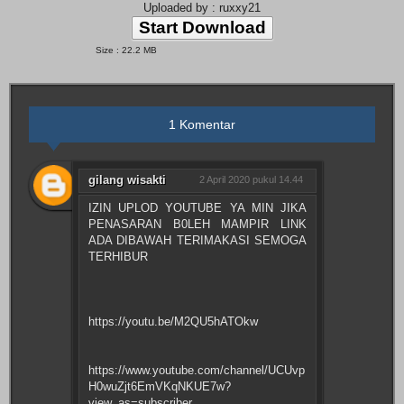
Uploaded by : ruxxy21
Start Download
Size : 22.2 MB
1 Komentar
gilang wisakti
2 April 2020 pukul 14.44
IZIN UPLOD YOUTUBE YA MIN JIKA
PENASARAN B0LEH MAMPIR LINK
ADA DIBAWAH TERIMAKASI SEMOGA
TERHIBUR
https://youtu.be/M2QU5hATOkw
https://www.youtube.com/channel/UCUvp
H0wuZjt6EmVKqNKUE7w?
view_as=subscriber