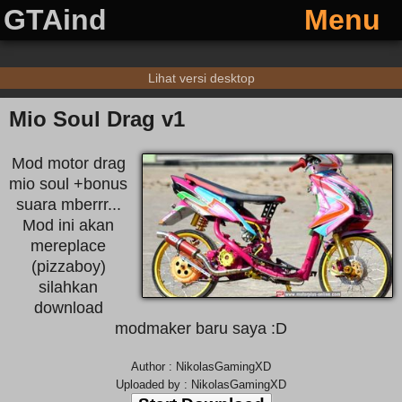
GTAind
Menu
Lihat versi desktop
Mio Soul Drag v1
Mod motor drag
mio soul +bonus
suara mberrr...
Mod ini akan
mereplace
(pizzaboy)
silahkan
download
modmaker baru saya :D
Author : NikolasGamingXD
Uploaded by : NikolasGamingXD