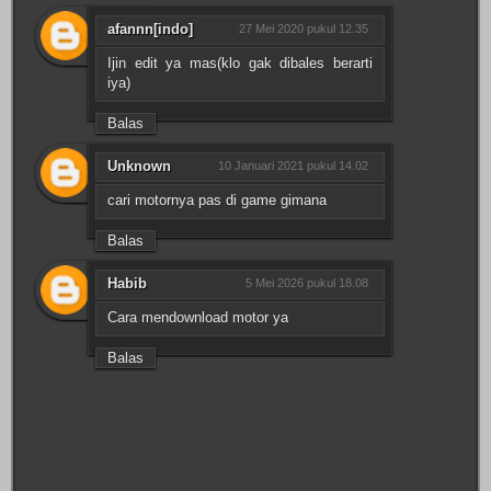
afannn[indo]
27 Mei 2020 pukul 12.35
Ijin edit ya mas(klo gak dibales berarti
iya)
Balas
Unknown
10 Januari 2021 pukul 14.02
cari motornya pas di game gimana
Balas
Habib
5 Mei 2026 pukul 18.08
Cara mendownload motor ya
Balas