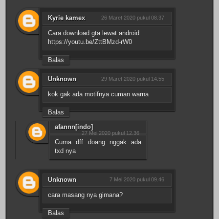
Kyrie kamex
26 Maret 2020 pukul 08.37
Cara download gta lewat android
https://youtu.be/ZttBMzd-rW0
Balas
Unknown
29 Maret 2020 pukul 14.55
kok gak ada motifnya cuman warna
Balas
afannn[indo]
27 Mei 2020 pukul 12.36
Cuma dff doang nggak ada
txd nya
Unknown
7 Mei 2020 pukul 09.46
cara masang nya gimana?
Balas