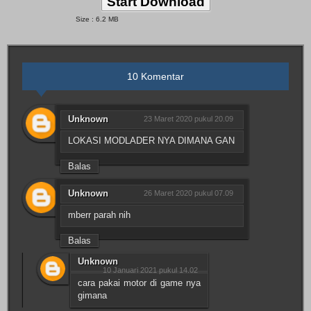
Start Download
Size : 6.2 MB
10 Komentar
Unknown
23 Maret 2020 pukul 20.09
LOKASI MODLADER NYA DIMANA GAN
Balas
Unknown
26 Maret 2020 pukul 07.09
mberr parah nih
Balas
Unknown
10 Januari 2021 pukul 14.02
cara pakai motor di game nya
gimana