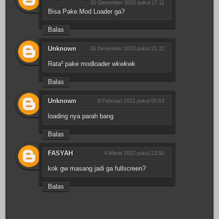
20 Desember 2020 pukul 17.11
Bisa Pake Mod Loader ga?
Balas
Unknown
26 Desember 2020 pukul 21.32
Rata² pake modloader wkwkwk
Balas
Unknown
8 Februari 2021 pukul 00.53
loading nya parah bang
Balas
FASYAH
4 Maret 2022 pukul 23.50
kok gw masang jadi ga fullscreen?
Balas