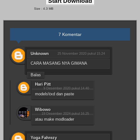
Start Download
Size : 4.3 MB
7 Komentar
Unknown
25 November 2020 pukul 15.24
CARA MASANG NYA GIMANA
Balas
Hari Pitt
9 Desember 2020 pukul 14.40
models\txd dan paste
Wibowo
19 Desember 2024 pukul 16.25
atau make modloader
Yoga Fahrezy