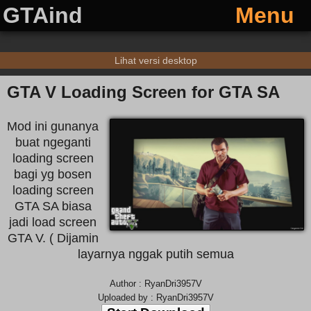
GTAind
Menu
Lihat versi desktop
GTA V Loading Screen for GTA SA
Mod ini gunanya
buat ngeganti
loading screen
bagi yg bosen
loading screen
GTA SA biasa
jadi load screen
GTA V. ( Dijamin
layarnya nggak putih semua
Author : RyanDri3957V
Uploaded by : RyanDri3957V