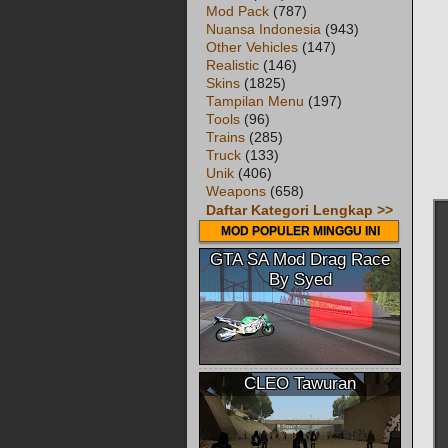
Mod Pack
(787)
Nuansa Indonesia
(943)
Other Vehicles
(147)
Realistic
(146)
Skins
(1825)
Tampilan Menu
(197)
Tools
(96)
Trains
(285)
Truck
(133)
Unik
(406)
Weapons
(658)
Daftar Kategori Lengkap >>
MOD POPULER MINGGU INI
GTA SA Mod Drag Race
By Syed
CLEO Tawuran