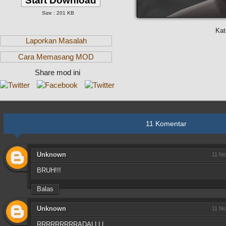
Start Download
Size : 201 KB
Kat
Laporkan Masalah
Cara Memasang MOD
Share mod ini
11 Komentar
Unknown
11 No
BRUH!!!
Balas
Unknown
11 No
RRRRRRRRRADALLLL