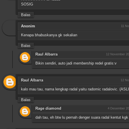
SOSIG
Balas
Anonim
11 No
Kenapa bhabuskanya gk sekalian
Balas
Raul Albarra
12 November 20
Bikin sendiri, auto jadi membership redel gratis:v
Raul Albarra
12 No
kalo mau tau, nama lengkap radal yaitu radomic radalovic. (ASLI
Balas
Rage diamond
4 Desember 20
dah tau, eh btw lu pernah denger suara radal kentut kgk