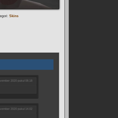
egori:
Skins
vember 2020 pukul 08.18
vember 2020 pukul 14.02