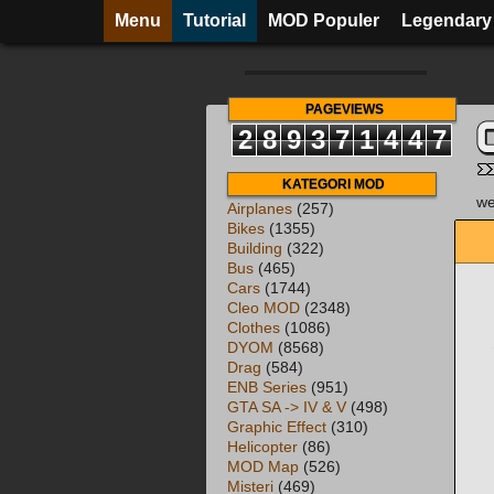
Menu
Tutorial
MOD Populer
Legendary
PAGEVIEWS
2
8
9
3
7
1
4
4
8
KATEGORI MOD
we
Airplanes
(257)
Bikes
(1355)
Building
(322)
Bus
(465)
Cars
(1744)
Cleo MOD
(2348)
Clothes
(1086)
DYOM
(8568)
Drag
(584)
ENB Series
(951)
GTA SA -> IV & V
(498)
Graphic Effect
(310)
Helicopter
(86)
MOD Map
(526)
Misteri
(469)