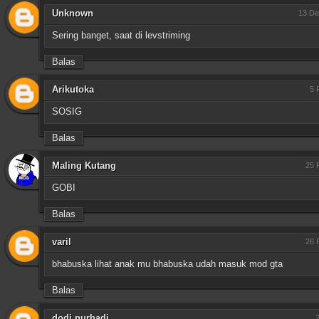
Unknown
13 De
Sering banget, saat di levstriming
Balas
Arikutoka
5 
SOSIG
Balas
Maling Kutang
25 
GOBI
Balas
varil
26 
bhabuska lihat anak mu bhabuska udah masuk mod gta
Balas
dodi nurhadi