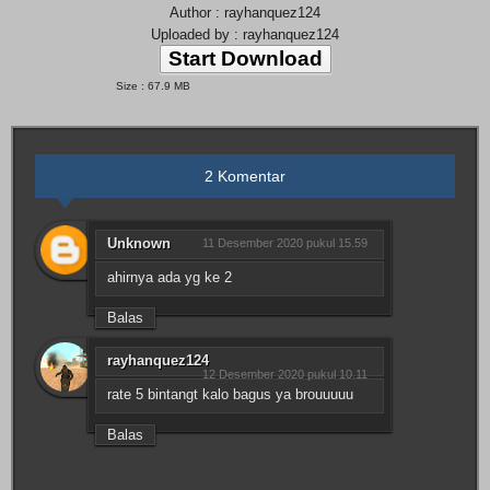
Author : rayhanquez124
Uploaded by : rayhanquez124
Start Download
Size : 67.9 MB
2 Komentar
Unknown
11 Desember 2020 pukul 15.59
ahirnya ada yg ke 2
Balas
rayhanquez124
12 Desember 2020 pukul 10.11
rate 5 bintangt kalo bagus ya brouuuuu
Balas