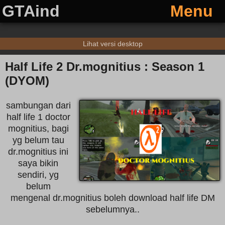
GTAind
Menu
Lihat versi desktop
Half Life 2 Dr.mognitius : Season 1
(DYOM)
sambungan dari
half life 1 doctor
mognitius, bagi
yg belum tau
dr.mognitius ini
saya bikin
sendiri, yg
belum
mengenal dr.mognitius boleh download half life DM
sebelumnya..