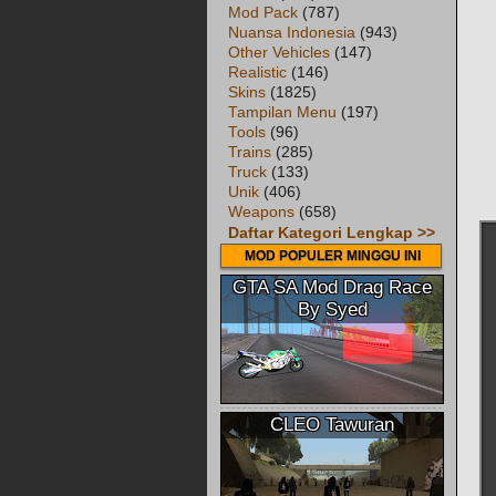
Mod Pack
(787)
Nuansa Indonesia
(943)
Other Vehicles
(147)
Realistic
(146)
Skins
(1825)
Tampilan Menu
(197)
Tools
(96)
Trains
(285)
Truck
(133)
Unik
(406)
Weapons
(658)
Daftar Kategori Lengkap >>
MOD POPULER MINGGU INI
GTA SA Mod Drag Race
By Syed
CLEO Tawuran