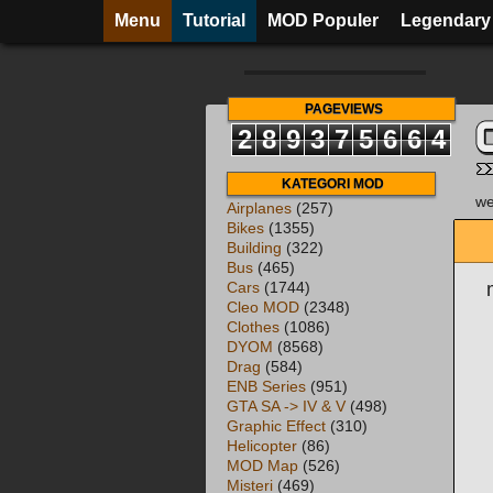
Menu
Tutorial
MOD Populer
Legendary
PAGEVIEWS
2
8
9
3
7
5
6
6
4
KATEGORI MOD
we
Airplanes
(257)
Bikes
(1355)
Building
(322)
Bus
(465)
Cars
(1744)
Cleo MOD
(2348)
Clothes
(1086)
DYOM
(8568)
Drag
(584)
ENB Series
(951)
GTA SA -> IV & V
(498)
Graphic Effect
(310)
Helicopter
(86)
MOD Map
(526)
Misteri
(469)