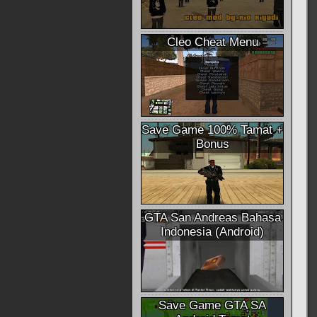
Cleo Cheat Menu
Save Game 100% Tamat +
Bonus
GTA San Andreas Bahasa
Indonesia (Android)
Save Game GTA SA