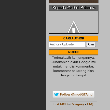
Sepeda Onthel Belanda
CARI AUTHOR
NOTICE
Terimakasih kunjungannya,
Gunakanlah akun Google mu
untuk menulis kommentar,
kommentar sekarang bisa
langsung tampil
Follow @modGTAind
________________________
List MOD
-
Category
-
FAQ