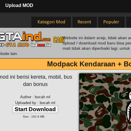
Upload MOD
Kategori Mod
Recent
Populer
Website ini dalam arsip, tidak akan a
upload / download mod baru bisa pe
mati tidak akan diperbaiki lagi, unt
bsite lain.
Modpack Kendaraan + B
mod ini berisi kereta, mobil, bus
dan bonus
Author : bocah ml
Uploaded by : bocah ml
Start Download
Size : 162.9 MB