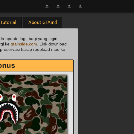
Tutorial
About GTAind
da update lagi, bagi yang ingin
rgi ke
gtainside.com
. Link download
uk preservasi harap reupload mod ke
onus