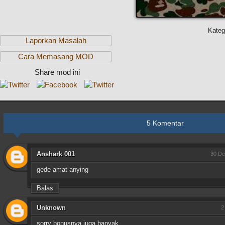
Kateg
Laporkan Masalah
Cara Memasang MOD
Share mod ini
5 Komentar
Anshark 001
30 De
gede amat anying
Balas
Unknown
2
sorry bonusnya juga banyak