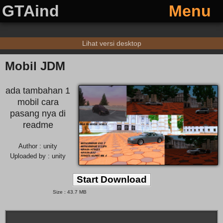
GTAind
Menu
Lihat versi desktop
Mobil JDM
ada tambahan 1
mobil cara
pasang nya di
readme
Author : unity
Uploaded by : unity
Start Download
Size : 43.7 MB