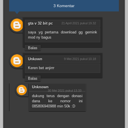
3 Komentar
gta v 32 bit pc
21 April 2021 pukul 19.32
saya yg pertama download gg gemink
mod ny bagus
Balas
Unkown
9 Mei 2021 pukul 10.18
Keren bet anjirrr
Balas
Unknown
30 Mei 2021 pukul 13.33
dukung terus dengan donasi
dana ke nomor ini
085806940988 min 50k :D