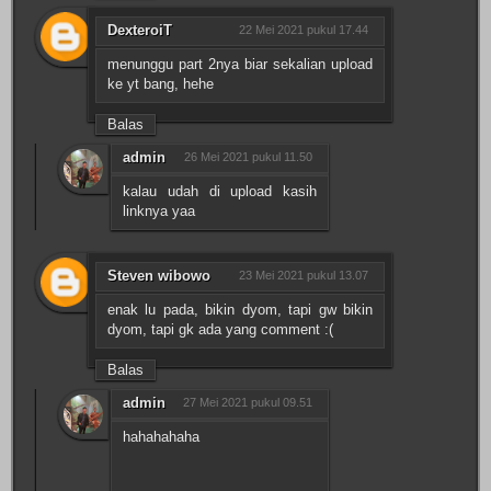
DexteroiT
22 Mei 2021 pukul 17.44
menunggu part 2nya biar sekalian upload
ke yt bang, hehe
Balas
admin
26 Mei 2021 pukul 11.50
kalau udah di upload kasih
linknya yaa
Steven wibowo
23 Mei 2021 pukul 13.07
enak lu pada, bikin dyom, tapi gw bikin
dyom, tapi gk ada yang comment :(
Balas
admin
27 Mei 2021 pukul 09.51
hahahahaha