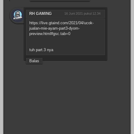
RH GAMING
16 Juni 2021 pukul 12.34
https://live.gtaind.com/2021/04/ucok-
jualan-mie-ayam-part3-dyom-
preview.html#gsc.tab=0
tuh part.3 nya
Balas