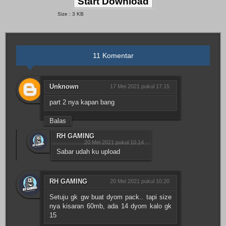
Start Download
Size : 3 KB
11 Komentar
Unknown
17 Mei 2021 pukul 17.15
part 2 nya kapan bang
Balas
RH GAMING
20 Mei 2021 pukul 10.14
Sabar udah ku upload
RH GAMING
20 Mei 2021 pukul 10.20
Setuju gk gw buat dyom pack.. tapi size
nya kisaran 60mb, ada 14 dyom kalo gk
15