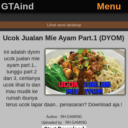
GTAind
Menu
Lihat versi desktop
Ucok Jualan Mie Ayam Part.1 (DYOM)
Ini adalah dyom
ucok jualan mie
ayam part.1..
tunggu part 2
dan 3, ceritanya
ucok lihat tv dan
mau mudik ke
rumah ibunya
terus ucok lapar daan.. penasaran? Download aja.!
Author : RH.GAMING
Uploaded by : RH.GAMING