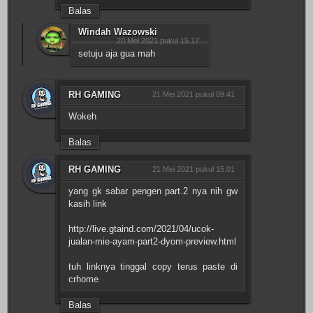
Balas
Windah Wazowski
20 Mei 2021 pukul 15.17
setuju aja gua mah
RH GAMING
21 Mei 2021 pukul 09.41
Wokeh
Balas
RH GAMING
21 Mei 2021 pukul 15.01
yang gk sabar pengen part.2 nya nih gw
kasih link
http://live.gtaind.com/2021/04/ucok-
jualan-mie-ayam-part2-dyom-preview.html
tuh linknya tinggal copy terus paste di
crhome
Balas