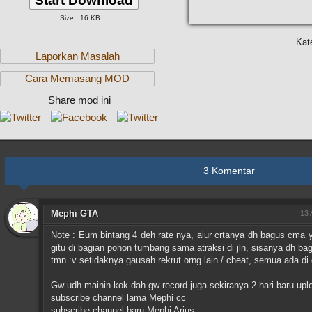
Start Download
Size : 16 KB
Kat
Laporkan Masalah
Cara Memasang MOD
Share mod ini
3 Komentar
Mephi GTA
13 
Note : Eum bintang 4 deh rate nya, alur crtanya dh bagus cma y
gitu di bagian pohon tumbang sama atraksi di jln, sisanya dh ba
tmn :v setidaknya gausah rekrut orng lain / cheat, semua ada d
Gw udh mainin kok dah gw record juga sekiranya 2 hari baru upl
subscribe channel lama Mephi cc
subscribe channel baru Mephi Arius