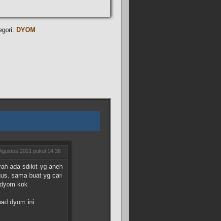
egori:
DYOM
Agustus 2021 pukul 14.38
ah ada sdikit yg aneh
gus, sama buat yg cari
i dyom kok
oad dyom ini