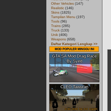
Other Vehicles
(147)
Realistic
(146)
Skins
(1825)
Tampilan Menu
(197)
Tools
(96)
Trains
(285)
Truck
(133)
Unik
(406)
Weapons
(658)
Daftar Kategori Lengkap >>
MOD POPULER MINGGU INI
GTA SA Mod Drag Race
By Syed
CLEO Tawuran