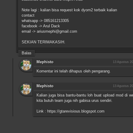
Note lagi : kalian bisa request kok dyom2 terbaik kalian
contact
whatsapp -> 085161213305
facebook -> Arul Dack
email -> ariusmephi@gmail.com
SEKIAN TERIMAKASIH.
Balas
Mephisto
13 Agustus 20
Komentar ini telah dihapus oleh pengarang.
Mephisto
13 Agustus 20
Kalian juga bisa bantu-bantu loh buat upload mod di we
kita butuh team juga nih gabisa urus sendiri.
Link : https://gtarevisious.blogspot.com