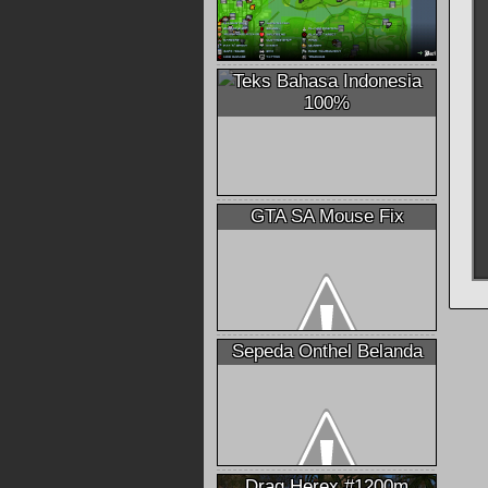
Teks Bahasa Indonesia
100%
GTA SA Mouse Fix
Sepeda Onthel Belanda
Drag Herex #1200m