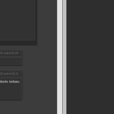
21 pukul 15.20
21 pukul 15.21
bsite terbaru