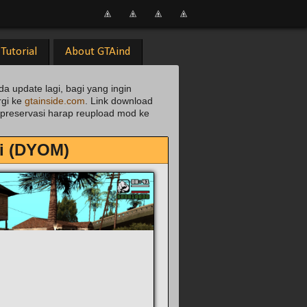
Tutorial
About GTAind
da update lagi, bagi yang ingin
rgi ke
gtainside.com
. Link download
uk preservasi harap reupload mod ke
ri (DYOM)