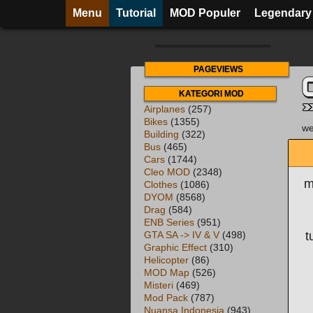
Menu
Tutorial
MOD Populer
Legendary
PAGEVIEWS
KATEGORI MOD
Airplanes
(257)
Bikes
(1355)
we
Building
(322)
Bus
(465)
Cars
(1744)
Cleo MOD
(2348)
m
Clothes
(1086)
DYOM
(8568)
Drag
(584)
ENB Series
(951)
t
GTA SA -> IV & V
(498)
Graphic Effect
(310)
Helicopter
(86)
MOD Map
(526)
Misteri
(469)
Mod Pack
(787)
Nuansa Indonesia
(943)