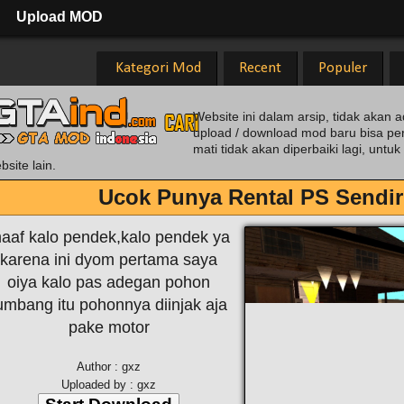
Upload MOD
Kategori Mod
Recent
Populer
Website ini dalam arsip, tidak akan a
upload / download mod baru bisa pe
mati tidak akan diperbaiki lagi, unt
bsite lain.
Ucok Punya Rental PS Sendi
aaf kalo pendek,kalo pendek ya
karena ini dyom pertama saya
oiya kalo pas adegan pohon
umbang itu pohonnya diinjak aja
pake motor
Author : gxz
Uploaded by : gxz