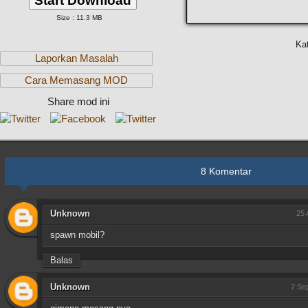
Start Download
Size : 11.3 MB
Ka
Laporkan Masalah
Cara Memasang MOD
Share mod ini
8 Komentar
Unknown
25 
spawn mobil?
Balas
Unknown
7 Se