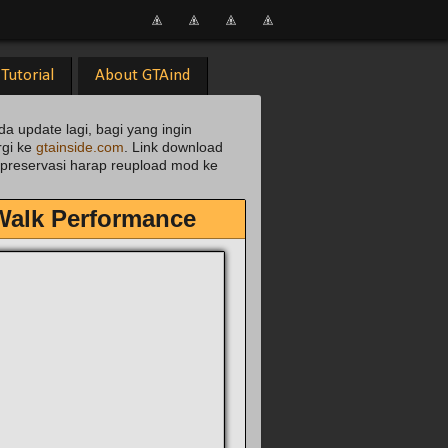
Tutorial
About GTAind
da update lagi, bagi yang ingin
rgi ke
gtainside.com
. Link download
uk preservasi harap reupload mod ke
Walk Performance