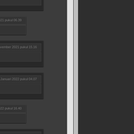
21 pukul 06.39
vember 2021 pukul 15.16
 Januari 2022 pukul 04.07
022 pukul 16.40