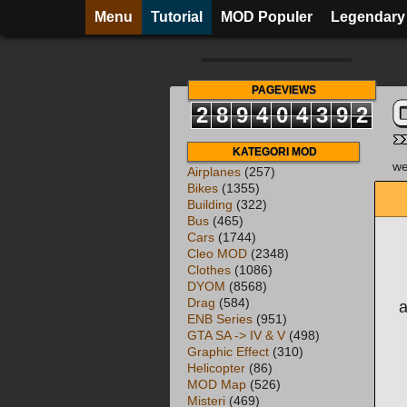
Menu
Tutorial
MOD Populer
Legendary
PAGEVIEWS
2
8
9
4
0
4
3
9
2
KATEGORI MOD
we
Airplanes
(257)
Bikes
(1355)
Building
(322)
Bus
(465)
Cars
(1744)
Cleo MOD
(2348)
Clothes
(1086)
DYOM
(8568)
Drag
(584)
a
ENB Series
(951)
GTA SA -> IV & V
(498)
Graphic Effect
(310)
Helicopter
(86)
MOD Map
(526)
Misteri
(469)