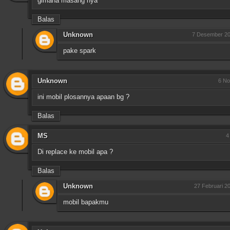
gimana masang nya
Balas
Unknown
7 Desember 20
pake spark
Unknown
6 No
ini mobil plosannya apaan bg ?
Balas
MS
4
Di replace ke mobil apa ?
Balas
Unknown
27 Februari 2
mobil bapakmu