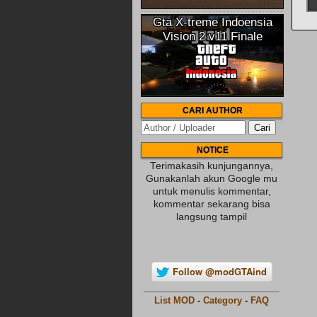
Gta X-treme Indoensia
Vision 2 v11 Finale
CARI AUTHOR
NOTICE
Terimakasih kunjungannya,
Gunakanlah akun Google mu
untuk menulis kommentar,
kommentar sekarang bisa
langsung tampil
Follow @modGTAind
________________________
List MOD
-
Category
-
FAQ