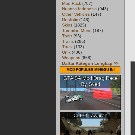
Mod Pack
(787)
Nuansa Indonesia
(943)
Other Vehicles
(147)
Realistic
(146)
Skins
(1825)
Tampilan Menu
(197)
Tools
(96)
Trains
(285)
Truck
(133)
Unik
(406)
Weapons
(658)
Daftar Kategori Lengkap >>
MOD POPULER MINGGU INI
GTA SA Mod Drag Race
By Syed
CLEO Tawuran