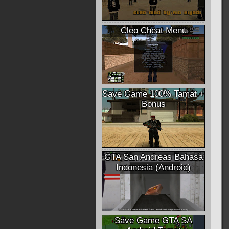
Cleo Cheat Menu
Save Game 100% Tamat +
Bonus
GTA San Andreas Bahasa
Indonesia (Android)
Save Game GTA SA