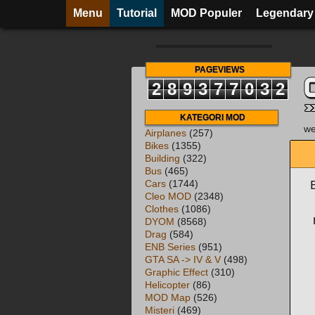
Menu
Tutorial
MOD Populer
Legendary
PAGEVIEWS
2
8
9
3
7
7
0
3
2
KATEGORI MOD
we
Airplanes
(257)
Bikes
(1355)
Building
(322)
Bus
(465)
Cars
(1744)
Cleo MOD
(2348)
Clothes
(1086)
DYOM
(8568)
Drag
(584)
ENB Series
(951)
GTA SA -> IV & V
(498)
Graphic Effect
(310)
Helicopter
(86)
MOD Map
(526)
Misteri
(469)