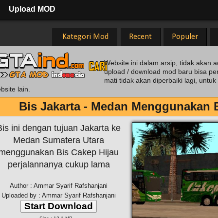
Upload MOD
Kategori Mod
Recent
Populer
Website ini dalam arsip, tidak akan a
upload / download mod baru bisa pe
mati tidak akan diperbaiki lagi, unt
bsite lain.
Bis Jakarta - Medan Menggunakan B
Bis ini dengan tujuan Jakarta ke
Medan Sumatera Utara
menggunakan Bis Cakep Hijau
perjalannanya cukup lama
Author : Ammar Syarif Rafshanjani
Uploaded by : Ammar Syarif Rafshanjani
Start Download