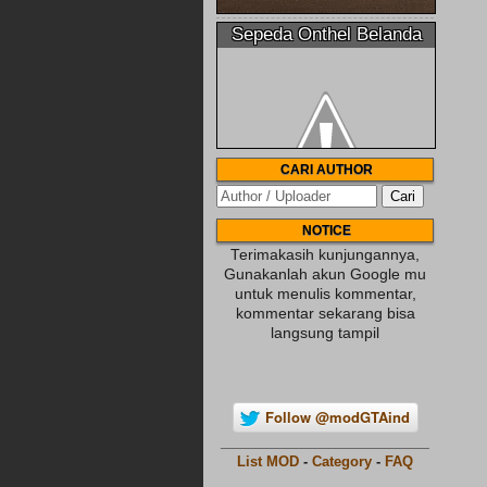
Sepeda Onthel Belanda
CARI AUTHOR
NOTICE
Terimakasih kunjungannya,
Gunakanlah akun Google mu
untuk menulis kommentar,
kommentar sekarang bisa
langsung tampil
Follow @modGTAind
________________________
List MOD
-
Category
-
FAQ