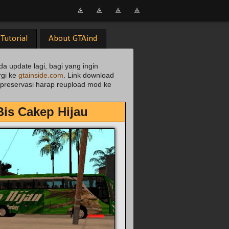
Tutorial
About GTAind
da update lagi, bagi yang ingin
rgi ke
gtainside.com
. Link download
uk preservasi harap reupload mod ke
is Cakep Hijau