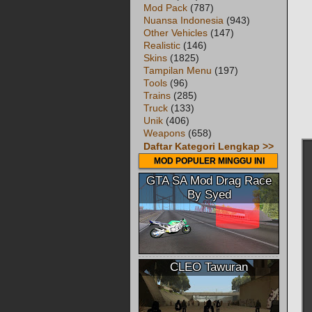
Mod Pack
(787)
Nuansa Indonesia
(943)
Other Vehicles
(147)
Realistic
(146)
Skins
(1825)
Tampilan Menu
(197)
Tools
(96)
Trains
(285)
Truck
(133)
Unik
(406)
Weapons
(658)
Daftar Kategori Lengkap >>
MOD POPULER MINGGU INI
GTA SA Mod Drag Race
By Syed
CLEO Tawuran