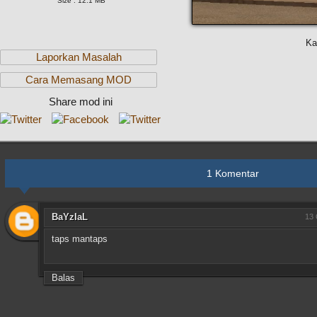
Size : 12.1 MB
Ka
Laporkan Masalah
Cara Memasang MOD
Share mod ini
1 Komentar
BaYzIaL
13 
taps mantaps
Balas