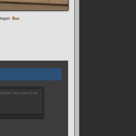
tegori:
Bus
Oktober 2021 pukul 11.56