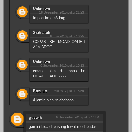
Unknown
18 Desember 2015 pukul 21.23
Import ke gta3.img
Siah atuh
16 Juni 2016 pukul 16.25
COPAS KE MOADLOADER
AJA BROO
Unknown
6 September 2016 pukul 13.13
emang bisa di copas ke
MOADLOADER???
Pras tio
1 Mei 2017 pukul 15.59
d jamin bisa :v ahahaha
guswib
9 Desember 2015 pukul 14.50
gan ini bisa di pasang lewat mod loader