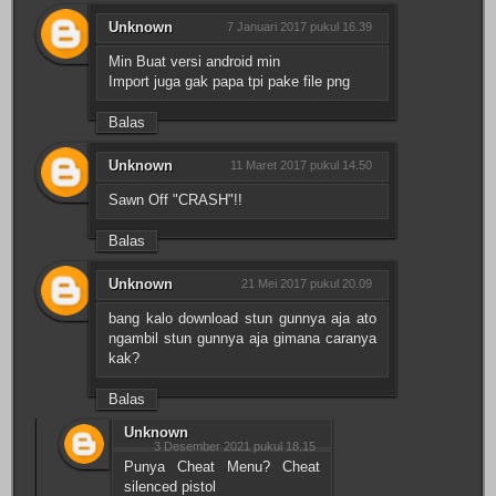
Unknown
7 Januari 2017 pukul 16.39
Min Buat versi android min
Import juga gak papa tpi pake file png
Balas
Unknown
11 Maret 2017 pukul 14.50
Sawn Off "CRASH"!!
Balas
Unknown
21 Mei 2017 pukul 20.09
bang kalo download stun gunnya aja ato
ngambil stun gunnya aja gimana caranya
kak?
Balas
Unknown
3 Desember 2021 pukul 18.15
Punya Cheat Menu? Cheat
silenced pistol