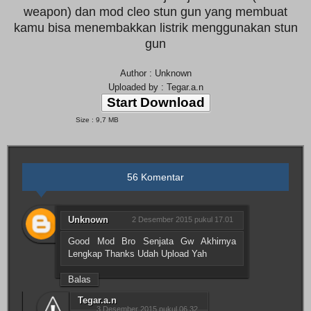
weapon) dan mod cleo stun gun yang membuat
kamu bisa menembakkan listrik menggunakan stun
gun
Author : Unknown
Uploaded by : Tegar.a.n
Start Download
Size : 9,7 MB
56 Komentar
Unknown
2 Desember 2015 pukul 17.01
Good Mod Bro Senjata Gw Akhirnya
Lengkap Thanks Udah Upload Yah
Balas
Tegar.a.n
3 Desember 2015 pukul 06.32