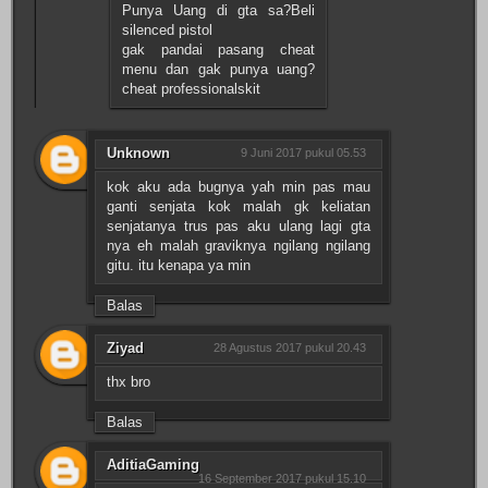
Punya Uang di gta sa?Beli
silenced pistol
gak pandai pasang cheat
menu dan gak punya uang?
cheat professionalskit
Unknown
9 Juni 2017 pukul 05.53
kok aku ada bugnya yah min pas mau
ganti senjata kok malah gk keliatan
senjatanya trus pas aku ulang lagi gta
nya eh malah graviknya ngilang ngilang
gitu. itu kenapa ya min
Balas
Ziyad
28 Agustus 2017 pukul 20.43
thx bro
Balas
AditiaGaming
16 September 2017 pukul 15.10