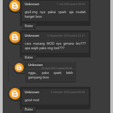
Unknown
7 Juli 2016 pukul 18.44
gta3.img nya pakai spark aja mudah
banget broo
Balas
Unknown
6 September 2016 pukul 13.17
cara masang MOD nya gimana bro???
apa wajib pake img tool???
Balas
Unknown
22 April 2017 pukul 09.46
ngga,, pake spark lebih
gampang broo
Unknown
5 Oktober 2016 pukul 08.36
good mod
Balas