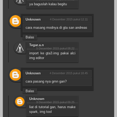
ya baguslah kalau begitu
Unknown
4 Desember 2015 pukul 12.11
cara masang modnya di gta san andreas
Balas
Tegar.a.n
5 Desember 2015 pukul 08.22
import ke gta3.img pakai alci
img editor
Unknown
4 Desember 2015 pukul 18.45
cara pasang nya gmn gan?
Balas
Unknown
9 Desember 2015 pukul 09.25
liat di tutorial gan, harus make
spark, img tool