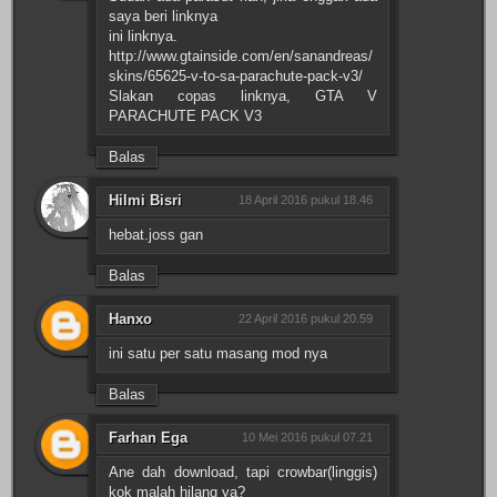
saya beri linknya
ini linknya.
http://www.gtainside.com/en/sanandreas/
skins/65625-v-to-sa-parachute-pack-v3/
Slakan copas linknya, GTA V
PARACHUTE PACK V3
Balas
Hilmi Bisri
18 April 2016 pukul 18.46
hebat.joss gan
Balas
Hanxo
22 April 2016 pukul 20.59
ini satu per satu masang mod nya
Balas
Farhan Ega
10 Mei 2016 pukul 07.21
Ane dah download, tapi crowbar(linggis)
kok malah hilang ya?