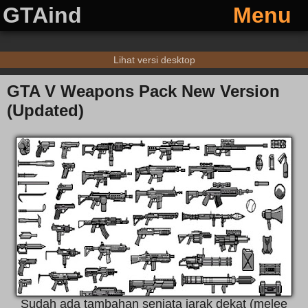
GTAind
Menu
Lihat versi desktop
GTA V Weapons Pack New Version
(Updated)
Sudah ada tambahan senjata jarak dekat (melee