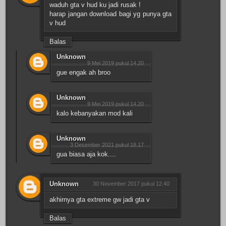
waduh gta v hud ku jadi rusak !
harap jangan download bagi yg punya gta
v hud
Balas
Unknown
9 Mei 2019 pukul 14.20
gue engak ah broo
Unknown
9 Mei 2019 pukul 14.20
kalo kebanyakan mod kali
Unknown
3 Desember 2021 pukul 18.17
gua biasa aja kok....
Unknown
30 November 2017 pukul 12.40
akhirnya gta extreme gw jadi gta v
Balas