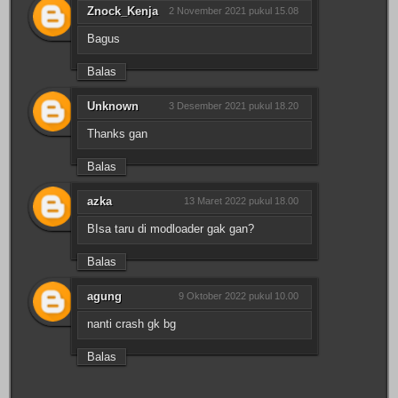
Znock_Kenja
2 November 2021 pukul 15.08
Bagus
Balas
Unknown
3 Desember 2021 pukul 18.20
Thanks gan
Balas
azka
13 Maret 2022 pukul 18.00
BIsa taru di modloader gak gan?
Balas
agung
9 Oktober 2022 pukul 10.00
nanti crash gk bg
Balas