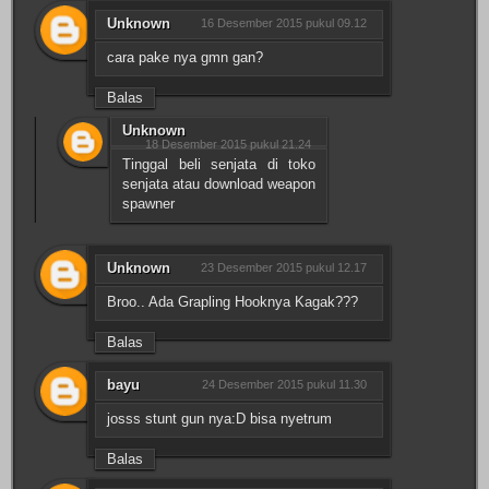
Unknown
16 Desember 2015 pukul 09.12
cara pake nya gmn gan?
Balas
Unknown
18 Desember 2015 pukul 21.24
Tinggal beli senjata di toko
senjata atau download weapon
spawner
Unknown
23 Desember 2015 pukul 12.17
Broo.. Ada Grapling Hooknya Kagak???
Balas
bayu
24 Desember 2015 pukul 11.30
josss stunt gun nya:D bisa nyetrum
Balas