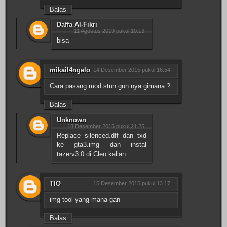
Balas
Daffa Al-Fikri
11 Agustus 2019 pukul 10.13
bisa
mikail4ngelo
14 Desember 2015 pukul 16.54
Cara pasang mod stun gun nya gimana ?
Balas
Unknown
18 Desember 2015 pukul 21.25
Replace silenced.dff dan txd
ke gta3.img dan instal
tazerv3.0 di Cleo kalian
TIO
15 Desember 2015 pukul 13.17
img tool yang mana gan
Balas