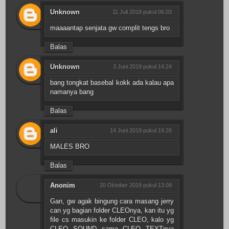
Unknown
11 Juli 2018 pukul 06.03
maaaantap senjata gw complit tengs bro
Balas
Unknown
3 Juni 2019 pukul 14.24
bang tongkat basebal kokk ada kalau apa
namanya bang
Balas
ali
14 Juni 2019 pukul 19.26
MALES BRO
Balas
Anonim
20 Oktober 2019 pukul 13.09
Gan, gw agak bingung cara masang jerry
can yg bagian folder CLEOnya, kan itu yg
file cs masukin ke folder CLEO, kalo yg
CLEO SOUND sama CLEO TEXTnya