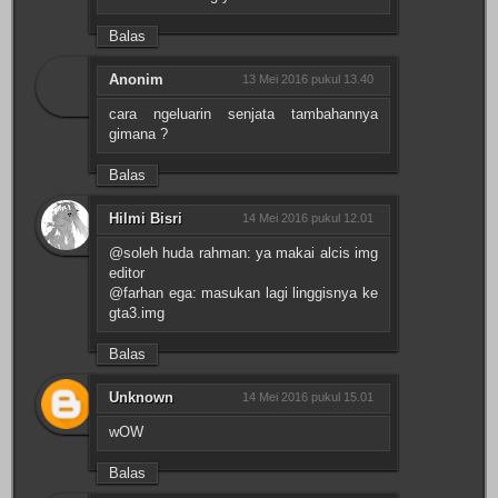
Balas
Anonim
13 Mei 2016 pukul 13.40
cara ngeluarin senjata tambahannya
gimana ?
Balas
Hilmi Bisri
14 Mei 2016 pukul 12.01
@soleh huda rahman: ya makai alcis img
editor
@farhan ega: masukan lagi linggisnya ke
gta3.img
Balas
Unknown
14 Mei 2016 pukul 15.01
wOW
Balas