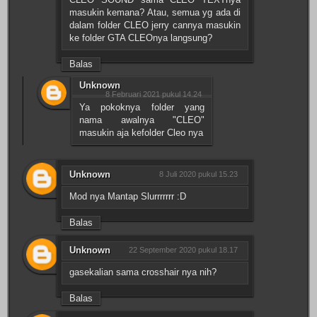
masukin kemana? Atau, semua yg ada di
dalam folder CLEO jerry cannya masukin
ke folder GTA CLEOnya langsung?
Balas
Unknown
8 Februari 2021 pukul 14.24
Ya pokoknya folder yang
nama awalnya "CLEO"
masukin aja kefolder Cleo nya
Unknown
8 Juli 2020 pukul 15.23
Mod nya Mantap Slurrrrrrr :D
Balas
Unknown
22 September 2020 pukul 18.17
gasekalian sama crosshair nya nih?
Balas