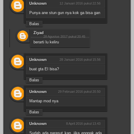
Unknown
12 Januari 2016 pukul 22.56
Punya ane stun gun nya kok ga bisa gan
Balas
Ziyad
28 Agustus 2017 pukul 20.45
berarti lu keliru
Unknown
28 Januari 2016 pukul 15.56
buat gta EI bisa?
Balas
Unknown
29 Februari 2016 pukul 20.50
Mantap mod nya
Balas
Unknown
8 April 2016 pukul 13.43
Sudah ada parasut kan, jika enggak ada