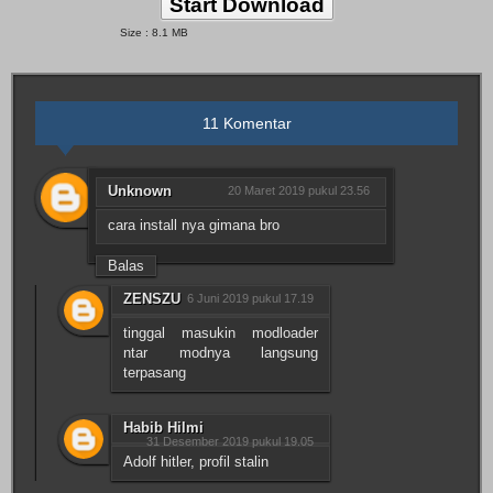
Start Download
Size : 8.1 MB
11 Komentar
Unknown
20 Maret 2019 pukul 23.56
cara install nya gimana bro
Balas
ZENSZU
6 Juni 2019 pukul 17.19
tinggal masukin modloader
ntar modnya langsung
terpasang
Habib Hilmi
31 Desember 2019 pukul 19.05
Adolf hitler, profil stalin