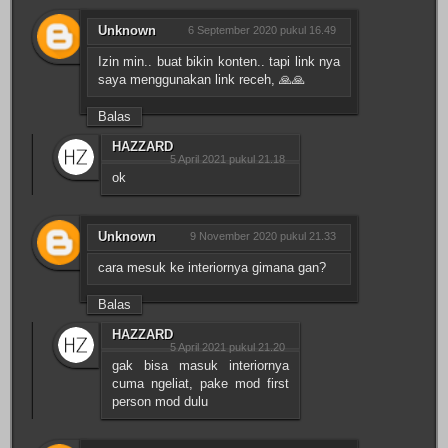
Unknown
6 September 2020 pukul 16.49
Izin min.. buat bikin konten.. tapi link nya
saya menggunakan link receh, 🙏🙏
Balas
HAZZARD
5 April 2021 pukul 21.18
ok
Unknown
9 November 2020 pukul 21.33
cara mesuk ke interiornya gimana gan?
Balas
HAZZARD
5 April 2021 pukul 21.20
gak bisa masuk interiornya
cuma ngeliat, pake mod first
person mod dulu