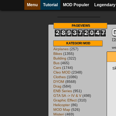
Menu
Tutorial
MOD Populer
Legendary
PAGEVIEWS
2
8
9
3
7
2
0
4
7
KATEGORI MOD
we
Airplanes
(257)
Bikes
(1355)
Building
(322)
Bus
(465)
s
Cars
(1744)
Cleo MOD
(2348)
Clothes
(1086)
DYOM
(8568)
Drag
(584)
ENB Series
(951)
GTA SA -> IV & V
(498)
Graphic Effect
(310)
Helicopter
(86)
MOD Map
(526)
Misteri
(469)