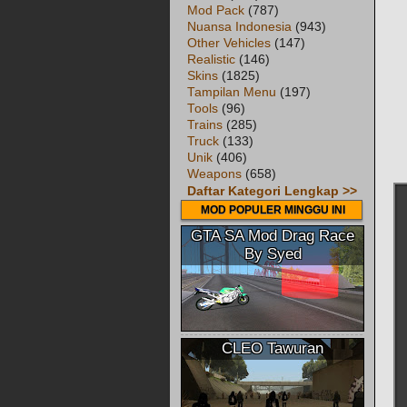
Mod Pack
(787)
Nuansa Indonesia
(943)
Other Vehicles
(147)
Realistic
(146)
Skins
(1825)
Tampilan Menu
(197)
Tools
(96)
Trains
(285)
Truck
(133)
Unik
(406)
Weapons
(658)
Daftar Kategori Lengkap >>
MOD POPULER MINGGU INI
GTA SA Mod Drag Race
By Syed
CLEO Tawuran