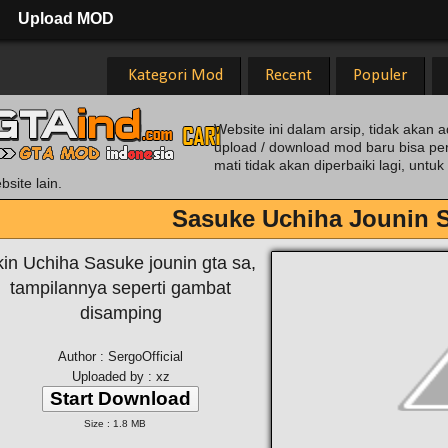
Upload MOD
Kategori Mod
Recent
Populer
Website ini dalam arsip, tidak akan a
upload / download mod baru bisa pe
mati tidak akan diperbaiki lagi, unt
bsite lain.
Sasuke Uchiha Jounin 
kin Uchiha Sasuke jounin gta sa,
tampilannya seperti gambat
disamping
Author : SergoOfficial
Uploaded by : xz
Start Download
Size : 1.8 MB