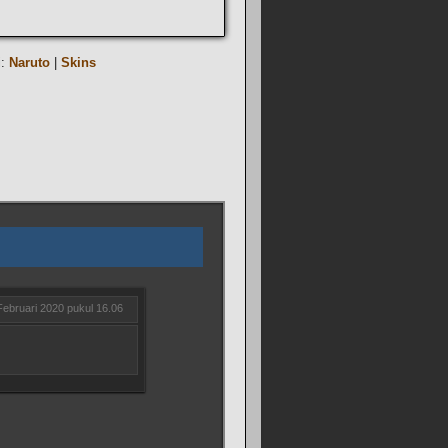
i:
Naruto
|
Skins
Februari 2020 pukul 16.06