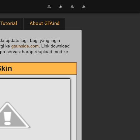
Tutorial
About GTAind
da update lagi, bagi yang ingin
rgi ke
gtainside.com
. Link download
uk preservasi harap reupload mod ke
Skin