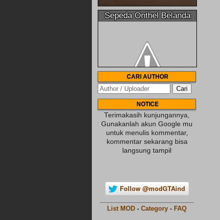
Sepeda Onthel Belanda
CARI AUTHOR
NOTICE
Terimakasih kunjungannya,
Gunakanlah akun Google mu
untuk menulis kommentar,
kommentar sekarang bisa
langsung tampil
Follow @modGTAind
________________________
List MOD
-
Category
-
FAQ