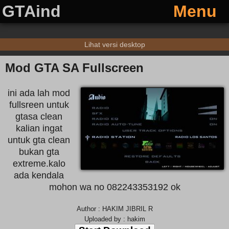
GTAind
Menu
Lihat versi desktop
Mod GTA SA Fullscreen
ini ada lah mod
fullsreen untuk
gtasa clean
kalian ingat
untuk gta clean
bukan gta
extreme.kalo
ada kendala
mohon wa no 082243353192 ok
Author : HAKIM JIBRIL R
Uploaded by : hakim