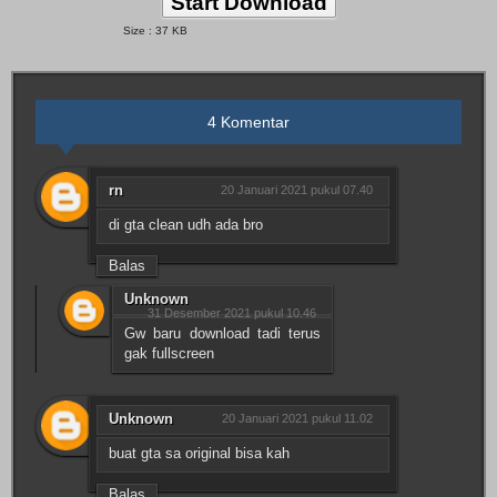
Start Download
Size : 37 KB
4 Komentar
rn
20 Januari 2021 pukul 07.40
di gta clean udh ada bro
Balas
Unknown
31 Desember 2021 pukul 10.46
Gw baru download tadi terus
gak fullscreen
Unknown
20 Januari 2021 pukul 11.02
buat gta sa original bisa kah
Balas