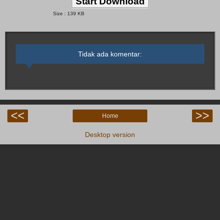
Start Download
Size : 139 KB
Tidak ada komentar:
<<
>>
Home
Desktop version