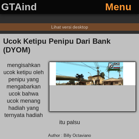
GTAind
Menu
Lihat versi desktop
Ucok Ketipu Penipu Dari Bank
(DYOM)
mengisahkan
ucok ketipu oleh
penipu yang
mengabarkan
ucok bahwa
ucok menang
hadiah yang
ternyata hadiah
itu palsu
Author : Billy Octaviano