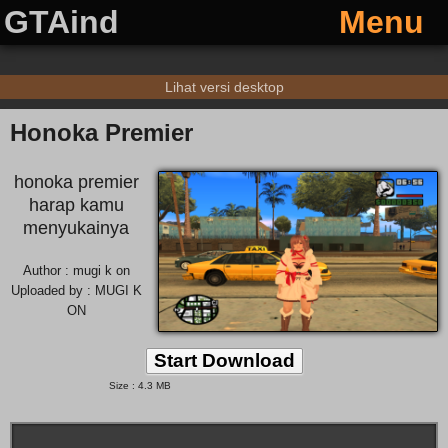
GTAind
Menu
Lihat versi desktop
Honoka Premier
honoka premier
harap kamu
menyukainya
Author : mugi k on
Uploaded by : MUGI K
ON
Start Download
Size : 4.3 MB