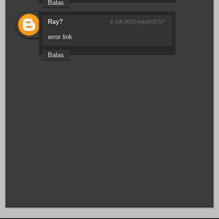
Balas
Ray?
6 Juli 2022 pukul 02.57
error link
Balas