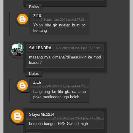
Balas
Zi16
9 September 2021 pukul 07.06
Yoihh biar gk ngelag buat pc
kentang
SAILENDRA
18 September 2021 pukul 16.49
masang nya gimana?dimasukkin ke mod
loader?
Balas
Zi16
20 September 2021 pukul 14.23
Langsung ke file gta sa atau
pake modloader juga boleh
SlayerMc1234
23 September 2021 pukul 12.38
berguna banget, FPS Gw jadi high