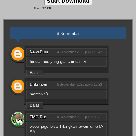
Start Download
Size : 75 KB
8 Komentar
NewsPlus
4 September 2021 pukul 19.42
Ini dia mod yang gua cari cari :v
Balas
Unknown
5 September 2021 pukul 12.23
mantap :D
Balas
TMG Riz
9 September 2021 pukul 03.31
weee jago bisa hilangkan awan di GTA
SA