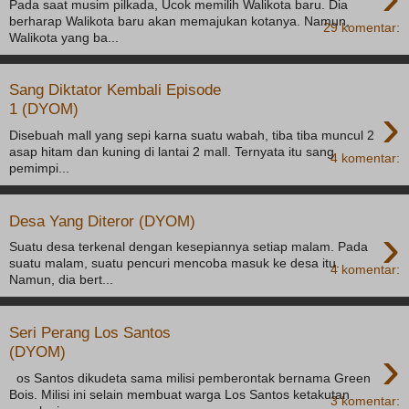
Pada saat musim pilkada, Ucok memilih Walikota baru. Dia
berharap Walikota baru akan memajukan kotanya. Namun,
29 komentar:
Walikota yang ba...
Sang Diktator Kembali Episode
›
1 (DYOM)
Disebuah mall yang sepi karna suatu wabah, tiba tiba muncul 2
asap hitam dan kuning di lantai 2 mall. Ternyata itu sang
4 komentar:
pemimpi...
Desa Yang Diteror (DYOM)
›
Suatu desa terkenal dengan kesepiannya setiap malam. Pada
suatu malam, suatu pencuri mencoba masuk ke desa itu.
4 komentar:
Namun, dia bert...
Seri Perang Los Santos
›
(DYOM)
os Santos dikudeta sama milisi pemberontak bernama Green
Bois. Milisi ini selain membuat warga Los Santos ketakutan
3 komentar: