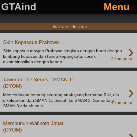
GTAind
Menu
Lihat versi desktop
Skin Kopassus Prabowo
›
Skin kopasus mayjen Prabowo lengkap dengan baret dengan
lambang kopasus dan tanda kepangkata, cocok
2 komentar:
dikombinasikan dengan kenda...
Tawuran The Series : SMAN 11
›
(DYOM)
Menceritakan tentang seorang anak yang bernama Riki, dia
dikeluarkan dari SMAN 11 pindah ke SMAN 3. Sementara
4 komentar:
SMAN 3 adalah mus...
Membunuh Walikota Jahat
›
(DYOM)