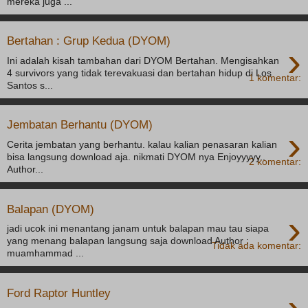
mereka juga ...
Bertahan : Grup Kedua (DYOM)
›
Ini adalah kisah tambahan dari DYOM Bertahan. Mengisahkan
4 survivors yang tidak terevakuasi dan bertahan hidup di Los
1 komentar:
Santos s...
Jembatan Berhantu (DYOM)
›
Cerita jembatan yang berhantu. kalau kalian penasaran kalian
bisa langsung download aja. nikmati DYOM nya Enjoyyyyy..
2 komentar:
Author...
Balapan (DYOM)
›
jadi ucok ini menantang janam untuk balapan mau tau siapa
yang menang balapan langsung saja download Author :
Tidak ada komentar:
muamhammad ...
Ford Raptor Huntley