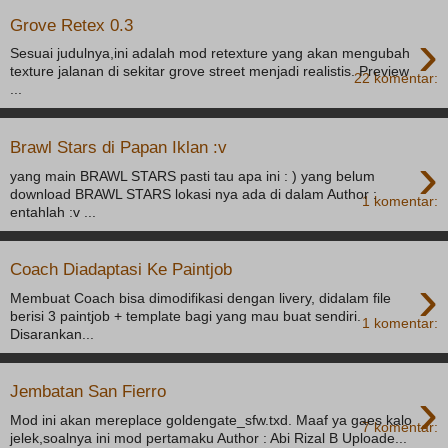
Grove Retex 0.3
›
Sesuai judulnya,ini adalah mod retexture yang akan mengubah
texture jalanan di sekitar grove street menjadi realistis. Preview
22 komentar:
...
Brawl Stars di Papan Iklan :v
›
yang main BRAWL STARS pasti tau apa ini : ) yang belum
download BRAWL STARS lokasi nya ada di dalam Author :
1 komentar:
entahlah :v ...
Coach Diadaptasi Ke Paintjob
›
Membuat Coach bisa dimodifikasi dengan livery, didalam file
berisi 3 paintjob + template bagi yang mau buat sendiri.
1 komentar:
Disarankan...
›
Jembatan San Fierro
Mod ini akan mereplace goldengate_sfw.txd. Maaf ya gaes kalo
7 komentar:
jelek,soalnya ini mod pertamaku Author : Abi Rizal B Uploade...