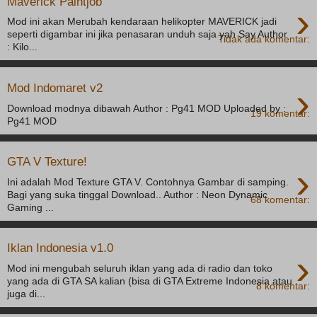
Maverick Paintjob
›
Mod ini akan Merubah kendaraan helikopter MAVERICK jadi
seperti digambar ini jika penasaran unduh saja yah Say Author
Tidak ada komentar:
: Kilo...
›
Mod Indomaret v2
Download modnya dibawah Author : Pg41 MOD Uploaded by :
19 komentar:
Pg41 MOD
GTA V Texture!
›
Ini adalah Mod Texture GTA V. Contohnya Gambar di samping.
Bagi yang suka tinggal Download.. Author : Neon Dynamic
68 komentar:
Gaming ...
Iklan Indonesia v1.0
›
Mod ini mengubah seluruh iklan yang ada di radio dan toko
yang ada di GTA SA kalian (bisa di GTA Extreme Indonesia atau
8 komentar:
juga di...