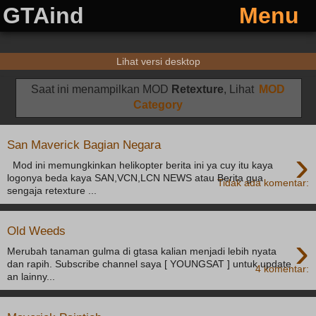
GTAind
Menu
Lihat versi desktop
Saat ini menampilkan MOD
Retexture
, Lihat
MOD
Category
San Maverick Bagian Negara
›
Mod ini memungkinkan helikopter berita ini ya cuy itu kaya
logonya beda kaya SAN,VCN,LCN NEWS atau Berita gua
Tidak ada komentar:
sengaja retexture ...
Old Weeds
›
Merubah tanaman gulma di gtasa kalian menjadi lebih nyata
dan rapih. Subscribe channel saya [ YOUNGSAT ] untuk update
4 komentar:
an lainny...