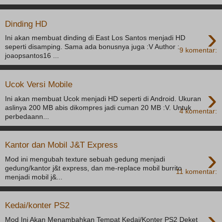
Dinding HD
›
Ini akan membuat dinding di East Los Santos menjadi HD
seperti disamping. Sama ada bonusnya juga :V Author :
9 komentar:
joaopsantos16 ...
Ucok Versi Mobile
›
Ini akan membuat Ucok menjadi HD seperti di Android. Ukuran
aslinya 200 MB abis dikompres jadi cuman 20 MB :V. Untuk
4 komentar:
perbedaann...
Kantor dan Mobil J&T Express
›
Mod ini mengubah texture sebuah gedung menjadi
gedung/kantor j&t express, dan me-replace mobil burrito
11 komentar:
menjadi mobil j&...
Kedai/konter PS2
›
Mod Ini Akan Menambahkan Tempat Kedai/Konter PS2 Deket