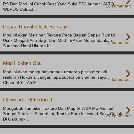
RS Dan Mod Ini Cocok Buat Yang Suka PS2 Author : ALTO
10 komentar:
WEROS Upload...
Depan Rumah Ucok Bersalju
›
Mod Ini Akan Merubah Texture Pada Bagian Depan Rumah
Ucok Menjadi Ada Salju Dan Mod Ini Akan Menambahkan
3 komentar:
Suasana Natal Ukuran K...
Mod Hokben Gta
›
Mod ini akan mengubah semua restoran pizza menjadi
restoran HokBen. Jangan lupa subscribe channel saya!
4 komentar:
Channel YT: Ari E...
Idlewood - Retextured
›
Mengubah Tampilan Texture Dan Map GTA SA Mu Menjadi
Sangat Realistis Seperti Ini, Tapi Ini Baru Idlewood Saja, Cocok
27 komentar:
Di Gabungk...